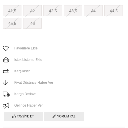
41,5
42
42,5
43,5
44
44,5
45,5
46
Favorilere Ekle
İstek Listeme Ekle
Karşılaştır
Fiyat Düşünce Haber Ver
Kargo Bedava
Gelince Haber Ver
TAVSIYE ET
YORUM YAZ