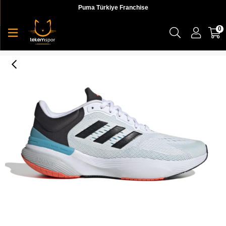
Puma Türkiye Franchise
0
Response Super 3.0 Erkek Koşu Ayakkabı