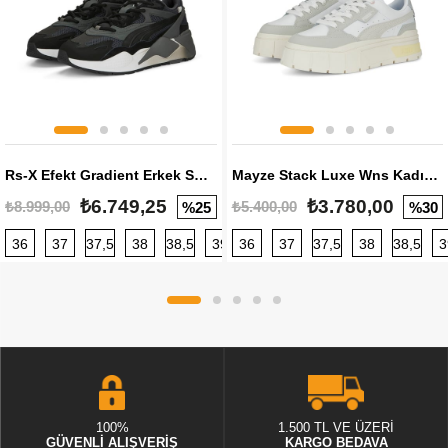
Rs-X Efekt Gradient Erkek Sneaker
Mayze Stack Luxe Wns Kadın Sneaker
₺6.749,25
₺3.780,00
₺8.999,00
₺5.400,00
%25
%30
36
37
37,5
38
38,5
39
36
40
37
40,5
37,5
41
38
42
38,5
42,5
3
100%
1.500 TL VE ÜZERİ
GÜVENLİ ALIŞVERİŞ
KARGO BEDAVA