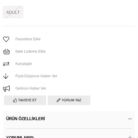
ADULT
Favorilere Ekle
İstek Listeme Ekle
Karşılaştır
Fiyat Düşünce Haber Ver
Gelince Haber Ver
TAVSIYE ET
YORUM YAZ
ÜRÜN ÖZELLIKLERI
YORUMLAR
(0)