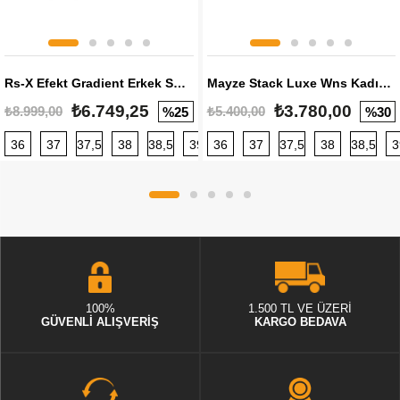
Rs-X Efekt Gradient Erkek Sneaker
Mayze Stack Luxe Wns Kadın Sneaker
₺6.749,25
₺3.780,00
₺8.999,00
₺5.400,00
%25
%30
36
37
37,5
38
38,5
39
36
40
37
40,5
37,5
41
38
42
38,5
42,5
3
100%
1.500 TL VE ÜZERİ
GÜVENLİ ALIŞVERİŞ
KARGO BEDAVA