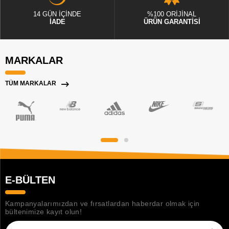
14 GÜN İÇİNDE
%100 ORİJİNAL
İADE
ÜRÜN GARANTİSİ
MARKALAR
TÜM MARKALAR
E-BÜLTEN
Kampanyalarımızdan ve fırsatlardan haberdar olmak için
bültenimize kayıt olun!