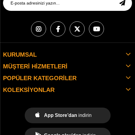
KURUMSAL
MÜŞTERI HIZMETLERI
POPÜLER KATEGORILER
KOLEKSIYONLAR
App Store’dan
indirin