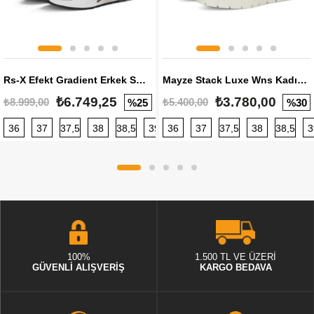
Rs-X Efekt Gradient Erkek Sneaker
Mayze Stack Luxe Wns Kadın Sneaker
₺6.749,25
₺3.780,00
₺8.999,00
₺5.400,00
%25
%30
36
37
37,5
38
38,5
39
36
40
37
40,5
37,5
41
38
42
38,5
42,5
3
100%
1.500 TL VE ÜZERİ
GÜVENLİ ALIŞVERİŞ
KARGO BEDAVA