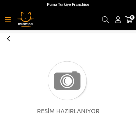
Puma Türkiye Franchise
0
Puma Retro Windrunner Erkek Eşofman Altı - 57651502