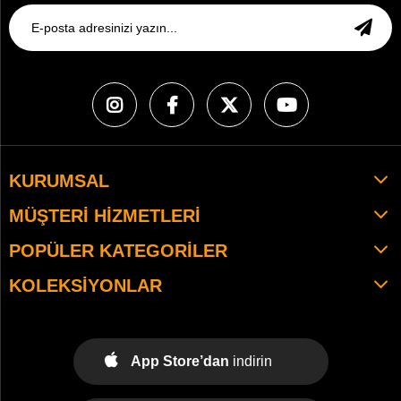
KURUMSAL
MÜŞTERI HIZMETLERI
POPÜLER KATEGORILER
KOLEKSIYONLAR
App Store’dan
indirin