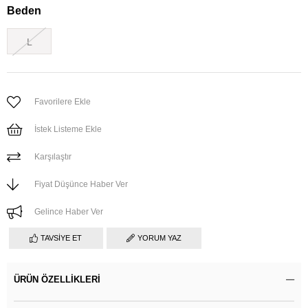
Beden
L
Favorilere Ekle
İstek Listeme Ekle
Karşılaştır
Fiyat Düşünce Haber Ver
Gelince Haber Ver
TAVSIYE ET
YORUM YAZ
ÜRÜN ÖZELLIKLERI