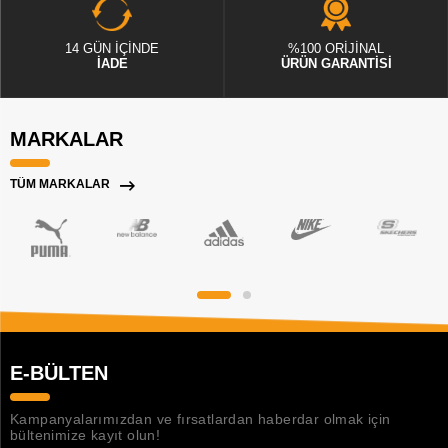
14 GÜN İÇİNDE
%100 ORİJİNAL
İADE
ÜRÜN GARANTİSİ
MARKALAR
TÜM MARKALAR
E-BÜLTEN
Kampanyalarımızdan ve fırsatlardan haberdar olmak için
bültenimize kayıt olun!