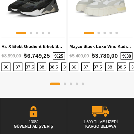
Rs-X Efekt Gradient Erkek Sneaker
Mayze Stack Luxe Wns Kadın Sneaker
₺6.749,25
₺3.780,00
₺8.999,00
₺5.400,00
%25
%30
36
37
37,5
38
38,5
39
36
40
37
40,5
37,5
41
38
42
38,5
42,5
3
100%
1.500 TL VE ÜZERİ
GÜVENLİ ALIŞVERİŞ
KARGO BEDAVA