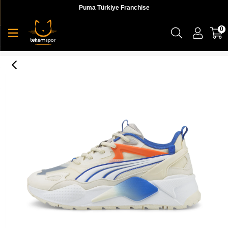
Puma Türkiye Franchise
0
Rs-X Efekt Muted Martians Wns Kadın Sneaker