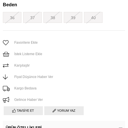
Beden
36
37
38
39
40
Favorilere Ekle
İstek Listeme Ekle
Karşılaştır
Fiyat Düşünce Haber Ver
Kargo Bedava
Gelince Haber Ver
TAVSIYE ET
YORUM YAZ
ÜRÜN ÖZELLIKLERI