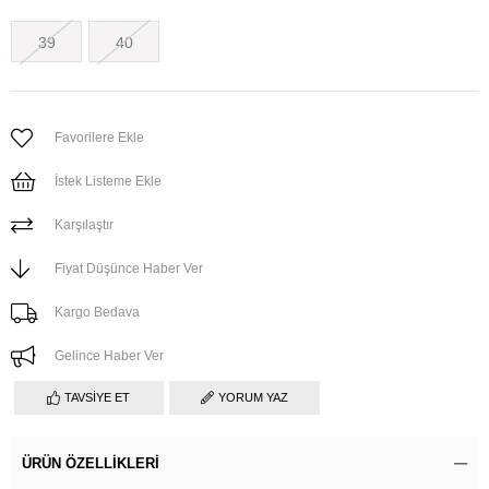
39
40
Favorilere Ekle
İstek Listeme Ekle
Karşılaştır
Fiyat Düşünce Haber Ver
Kargo Bedava
Gelince Haber Ver
TAVSIYE ET
YORUM YAZ
ÜRÜN ÖZELLIKLERI