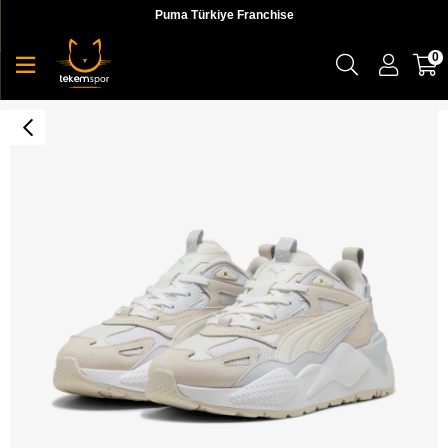
Puma Türkiye Franchise
0
Rs-X Efekt Prm Wns