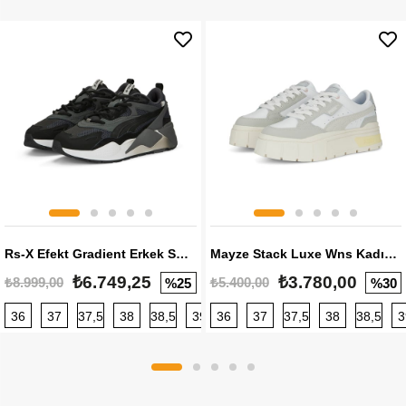
Rs-X Efekt Gradient Erkek Sneaker
Mayze Stack Luxe Wns Kadın Sneaker
₺6.749,25
₺3.780,00
₺8.999,00
₺5.400,00
%25
%30
36
37
37,5
38
38,5
39
36
40
37
40,5
37,5
41
38
42
38,5
42,5
3