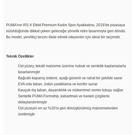
PUMA'nın RS-X Efekt Premium Kadın Spor Ayakkabısı, 2018'de piyasaya
sürüldüğünde dikkat çeken geleceğe yönelik retro tasarımıyla geri döndü.
Bu model, yenilikçi tarzını ifade etmek isteyenler için ideal bir seçimdir.
Teknik Özellikler
Üst yüzey, tekstil malzeme üzerine nubuk ve sentetik kaplamalarla
tasarlanmıştır
Bağcıklı kapanış sistemi, ayağı güvenli ve rahat bir şekilde sarar
EVA orta taban, üstün yastıklama ve konfor sunar
Kauçuk dış taban, dayanıklılık ve mükemmel zemin tutuşu sağlar
Sentetik PUMA Formstrip, kabartmalı ve baskılı çizgilerle
detaylandırılmıştır
Üst yüzeyin en az %20'si geri dönüştürülmüş malzemelerden
üretilmiştir