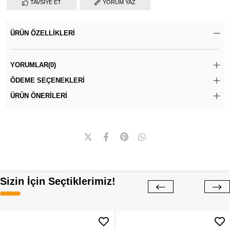
TAVSIYE ET
YORUM YAZ
ÜRÜN ÖZELLIKLERI
YORUMLAR
(0)
ÖDEME SEÇENEKLERI
ÜRÜN ÖNERILERI
Sizin İçin Seçtiklerimiz!