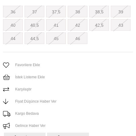
36
37
37,5
38
38,5
39
40
40,5
41
42
42,5
43
44
44,5
45
46
Favorilere Ekle
İstek Listeme Ekle
Karşılaştır
Fiyat Düşünce Haber Ver
Kargo Bedava
Gelince Haber Ver