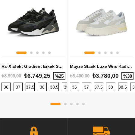
Rs-X Efekt Gradient Erkek Sneaker
Mayze Stack Luxe Wns Kadın Sneaker
₺6.749,25
₺3.780,00
₺8.999,00
₺5.400,00
%25
%30
36
37
37,5
38
38,5
39
36
40
37
40,5
37,5
41
38
42
38,5
42,5
3