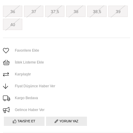
36
37
37,5
38
38,5
39
40
Favorilere Ekle
İstek Listeme Ekle
Karşılaştır
Fiyat Düşünce Haber Ver
Kargo Bedava
Gelince Haber Ver
TAVSIYE ET
YORUM YAZ