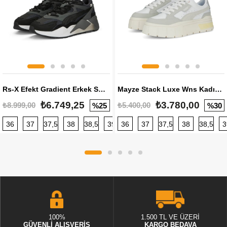
Rs-X Efekt Gradient Erkek Sneaker
Mayze Stack Luxe Wns Kadın Sneaker
₺6.749,25
₺3.780,00
₺8.999,00
₺5.400,00
%25
%30
36
37
37,5
38
38,5
39
36
40
37
40,5
37,5
41
38
42
38,5
42,5
3
100%
1.500 TL VE ÜZERİ
GÜVENLİ ALIŞVERİŞ
KARGO BEDAVA