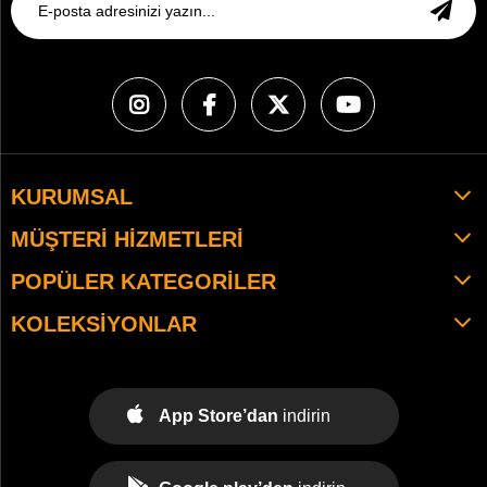
KURUMSAL
MÜŞTERI HIZMETLERI
POPÜLER KATEGORILER
KOLEKSIYONLAR
App Store’dan
indirin