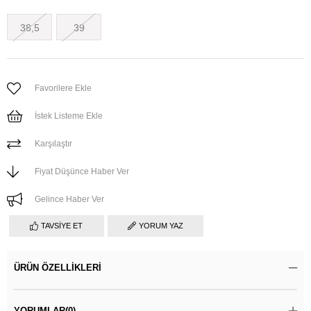
38,5
39
Favorilere Ekle
İstek Listeme Ekle
Karşılaştır
Fiyat Düşünce Haber Ver
Gelince Haber Ver
TAVSIYE ET
YORUM YAZ
ÜRÜN ÖZELLIKLERI
YORUMLAR
(0)