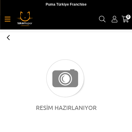
Puma Türkiye Franchise
0
RS-X TOYS HOTWHEELS CAMARO Vibrant Orang