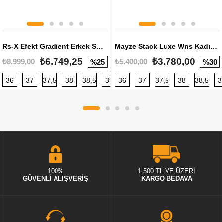
Rs-X Efekt Gradient Erkek Sneaker
Mayze Stack Luxe Wns Kadın Sneaker
₺6.749,25
₺3.780,00
₺8.999,00
₺5.400,00
%25
%30
36
37
37,5
38
38,5
39
36
40
37
40,5
37,5
41
38
42
38,5
42,5
3
100%
1.500 TL VE ÜZERİ
GÜVENLİ ALIŞVERİŞ
KARGO BEDAVA