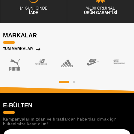
14 GÜN İÇİNDE
%100 ORİJİNAL
İADE
ÜRÜN GARANTİSİ
MARKALAR
TÜM MARKALAR
E-BÜLTEN
Kampanyalarımızdan ve fırsatlardan haberdar olmak için
bültenimize kayıt olun!