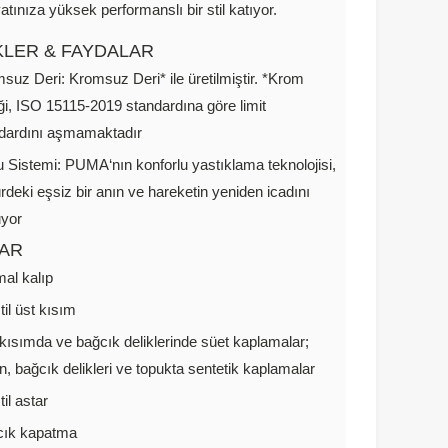
tınıza yüksek performanslı bir stil katıyor.
KLER & FAYDALAR
suz Deri: Kromsuz Deri* ile üretilmiştir. *Krom
iği, ISO 15115-2019 standardına göre limit
dardını aşmamaktadır
 Sistemi: PUMA‘nın konforlu yastıklama teknolojisi,
ürdeki eşsiz bir anın ve hareketin yeniden icadını
uyor
AR
al kalıp
til üst kısım
kısımda ve bağcık deliklerinde süet kaplamalar;
n, bağcık delikleri ve topukta sentetik kaplamalar
il astar
cık kapatma