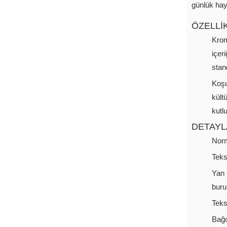
günlük haya
ÖZELLİ
Krom
içer
stan
Koşu
kült
kutl
DETAYL
Norm
Teks
Yan 
buru
Tekst
Bağ