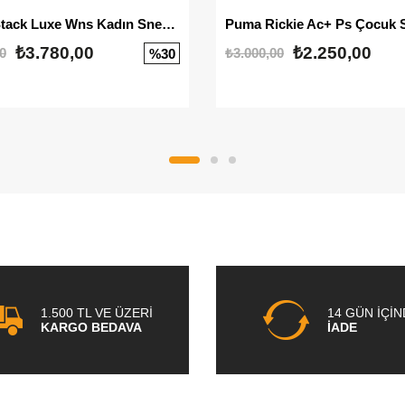
Mayze Stack Luxe Wns Kadın Sneaker
Puma Rickie Ac+ Ps Çocuk 
₺3.780,00
₺2.250,00
0
₺3.000,00
%30
1.500 TL VE ÜZERİ
14 GÜN İÇİ
KARGO BEDAVA
İADE