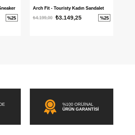
Sneaker
Arch Fit - Touristy Kadın Sandalet
Big
₺3.149,25
₺4.199,00
₺3.1
%25
%25
NDE
%100 ORİJİNAL
ÜRÜN GARANTİSİ