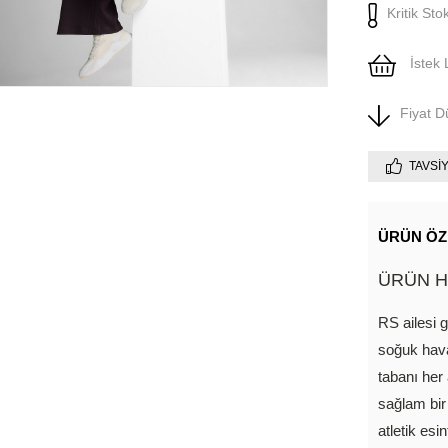
Kritik Sto
İstek 
Fiyat 
TAVSI
ÜRÜN ÖZ
ÜRÜN H
RS ailesi 
soğuk hava
tabanı her
sağlam bir 
atletik esi