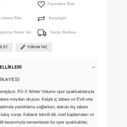
k
Favorilere Ekle
Listeme Ekle
Karşılaştır
Düşünce Haber Ver
Kargo Bedava
YE ET
YORUM YAZ
ELLIKLERI
İKAYESİ
genişliyor. RS-X Winter Volume spor ayakkabılarıyla
lara meydan okuyun. Kalıplı iç tabanı ve EVA orta
 adımda yastıklama sağlarken, dokulu dış tabanı
tutuş sunar. Kabarık tekstil dili, süet kaplamaları ve
ntili tasarımıyla tamamlanan bu spor ayakkabılar,