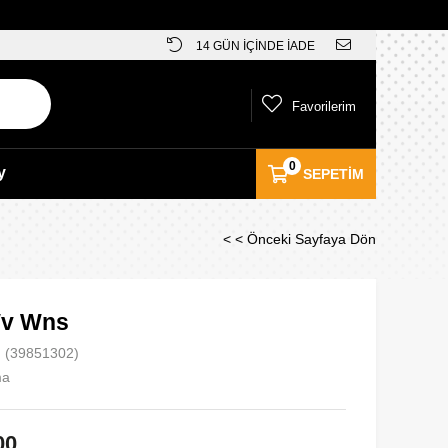
14 GÜN İÇİNDE İADE
Favorilerim
0
y
SEPETIM
< < Önceki Sayfaya Dön
Wv Wns
(39851302)
ma
00