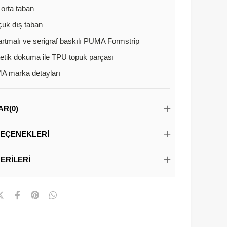
orta taban
uk dış taban
rtmalı ve serigraf baskılı PUMA Formstrip
etik dokuma ile TPU topuk parçası
 marka detayları
AR
(0)
EÇENEKLERI
ERILERI