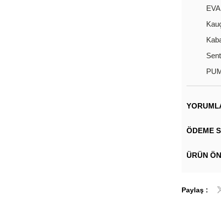
EVA 
Kauç
Kaba
Sent
PUMA
YORUML
ÖDEME S
ÜRÜN ÖN
Paylaş :