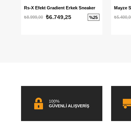
Rs-X Efekt Gradient Erkek Sneaker
₺6.749,25
₺8.999,00
₺5.400,0
%25
100%
GÜVENLİ ALIŞVERİŞ