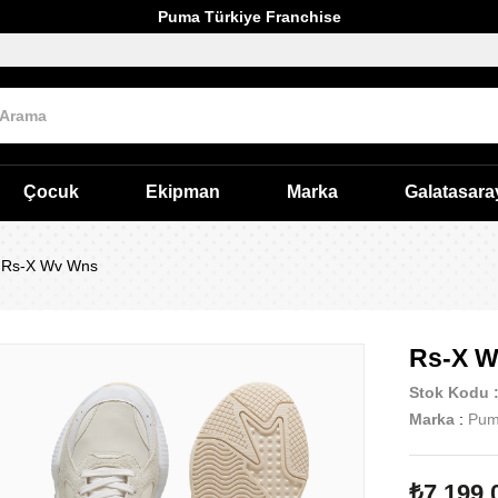
Puma Türkiye Franchise
Çocuk
Ekipman
Marka
Galatasara
Rs-X Wv Wns
Rs-X 
Stok Kodu
Marka
:
Pu
₺7.199,