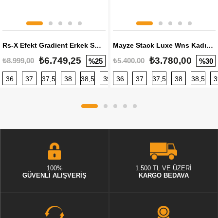
Rs-X Efekt Gradient Erkek Sneaker
Mayze Stack Luxe Wns Kadın Sneaker
₺6.749,25
₺3.780,00
₺8.999,00
₺5.400,00
%25
%30
36
37
37,5
38
38,5
39
36
40
37
40,5
37,5
41
38
42
38,5
42,5
3
100%
1.500 TL VE ÜZERİ
GÜVENLİ ALIŞVERİŞ
KARGO BEDAVA