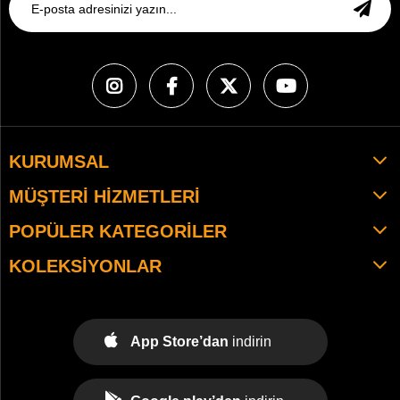
KURUMSAL
MÜŞTERI HIZMETLERI
POPÜLER KATEGORILER
KOLEKSIYONLAR
App Store’dan
indirin