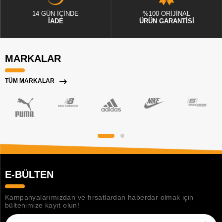
14 GÜN İÇİNDE
%100 ORİJİNAL
İADE
ÜRÜN GARANTİSİ
MARKALAR
TÜM MARKALAR
E-BÜLTEN
Kampanyalarımızdan ve fırsatlardan haberdar olmak için
bültenimize kayıt olun!