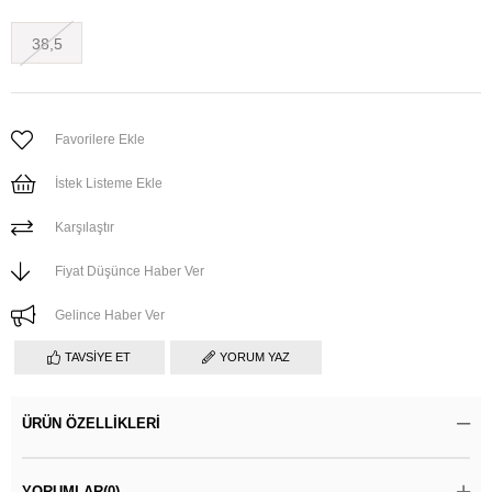
38,5
Favorilere Ekle
İstek Listeme Ekle
Karşılaştır
Fiyat Düşünce Haber Ver
Gelince Haber Ver
TAVSIYE ET
YORUM YAZ
ÜRÜN ÖZELLIKLERI
YORUMLAR
(0)