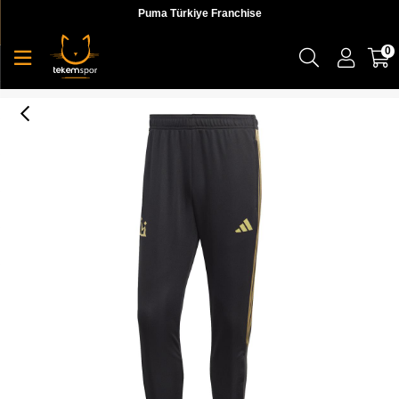
Puma Türkiye Franchise
0
Salah Tk Pnt Erkek Eşofman Altı