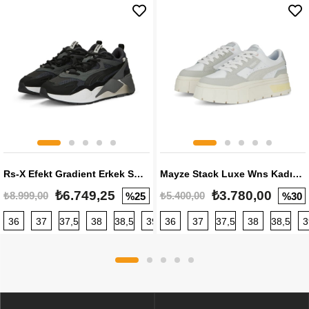
Rs-X Efekt Gradient Erkek Sneaker
Mayze Stack Luxe Wns Kadın Sneaker
₺6.749,25
₺3.780,00
₺8.999,00
₺5.400,00
%25
%30
36
37
37,5
38
38,5
39
36
40
37
40,5
37,5
41
38
42
38,5
42,5
3