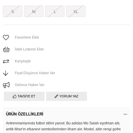
S
M
L
XL
Favorilere Ekle
İstek Listeme Ekle
Karşılaştır
Fiyat Düşünce Haber Ver
Gelince Haber Ver
TAVSIYE ET
YORUM YAZ
ÜRÜN ÖZELLIKLERI
Antrenmanlarında futbol stilini yansıt. Bu adidas Mo Salah eşofman altı,
antik Mısır'ın efsanevi sembollerinden ilham alır. Model, altın rengi gofre