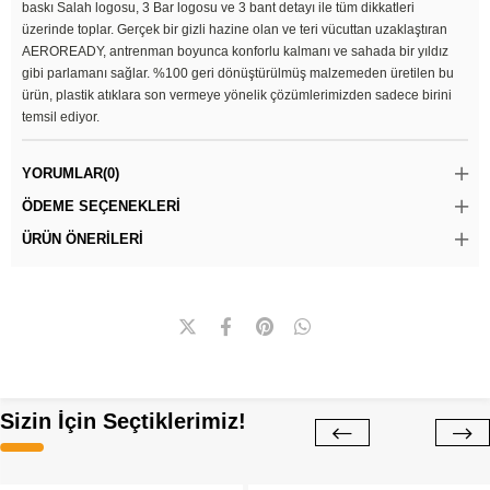
baskı Salah logosu, 3 Bar logosu ve 3 bant detayı ile tüm dikkatleri
üzerinde toplar. Gerçek bir gizli hazine olan ve teri vücuttan uzaklaştıran
AEROREADY, antrenman boyunca konforlu kalmanı ve sahada bir yıldız
gibi parlamanı sağlar. %100 geri dönüştürülmüş malzemeden üretilen bu
ürün, plastik atıklara son vermeye yönelik çözümlerimizden sadece birini
temsil ediyor.
YORUMLAR
(0)
ÖDEME SEÇENEKLERI
ÜRÜN ÖNERILERI
Sizin İçin Seçtiklerimiz!