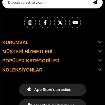
KURUMSAL
MÜŞTERI HIZMETLERI
POPÜLER KATEGORILER
KOLEKSIYONLAR
App Store’dan
indirin