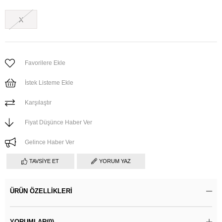
X
Favorilere Ekle
İstek Listeme Ekle
Karşılaştır
Fiyat Düşünce Haber Ver
Gelince Haber Ver
TAVSIYE ET
YORUM YAZ
ÜRÜN ÖZELLIKLERI
YORUMLAR
(0)