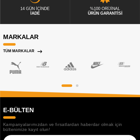
14 GÜN İÇİNDE
%100 ORİJİNAL
İADE
ÜRÜN GARANTİSİ
MARKALAR
TÜM MARKALAR
E-BÜLTEN
Kampanyalarımızdan ve fırsatlardan haberdar olmak için
bültenimize kayıt olun!