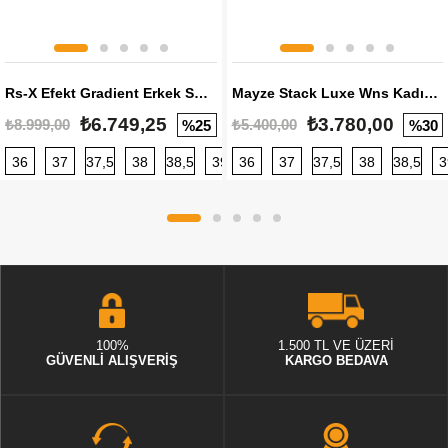
Rs-X Efekt Gradient Erkek Sneaker
Mayze Stack Luxe Wns Kadın Sneaker
₺6.749,25
₺3.780,00
₺8.999,00
₺5.400,00
%25
%30
36
37
37,5
38
38,5
39
36
40
37
40,5
37,5
41
38
42
38,5
42,5
3
100%
1.500 TL VE ÜZERİ
GÜVENLİ ALIŞVERİŞ
KARGO BEDAVA