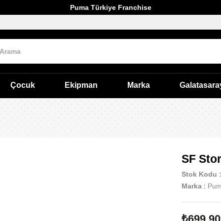
Puma Türkiye Franchise
Çocuk
Ekipman
Marka
Galatasara
SF Sto
Stok Kodu
Marka
:
Pu
₺699,90