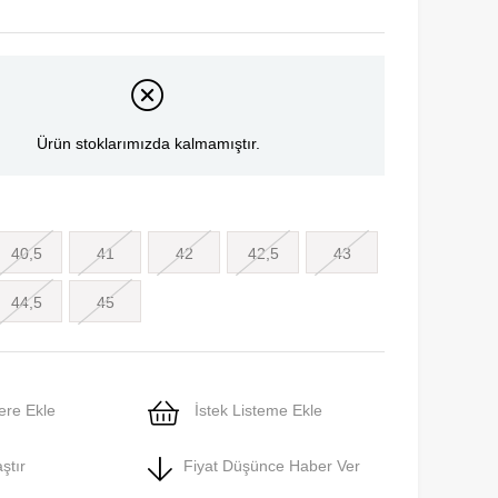
Ürün stoklarımızda kalmamıştır.
40,5
41
42
42,5
43
44,5
45
ere Ekle
İstek Listeme Ekle
ştır
Fiyat Düşünce Haber Ver