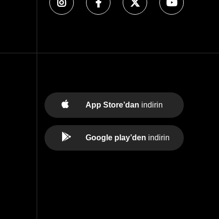
App Store’dan
indirin
Google play’den
indirin