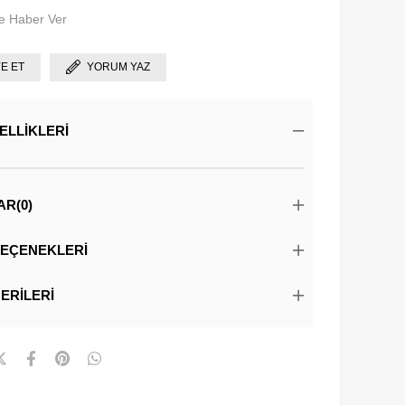
e Haber Ver
YE ET
YORUM YAZ
ELLIKLERI
AR
(0)
EÇENEKLERI
ERILERI