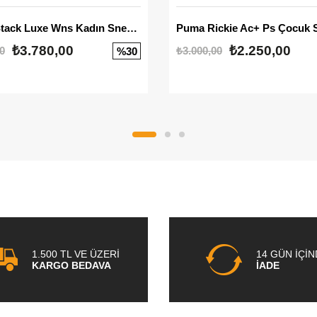
Mayze Stack Luxe Wns Kadın Sneaker
Puma Rickie Ac+ Ps Çocuk 
₺3.780,00
₺2.250,00
0
₺3.000,00
%30
1.500 TL VE ÜZERİ
14 GÜN İÇİ
KARGO BEDAVA
İADE