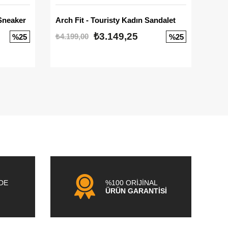
Sneaker
Arch Fit - Touristy Kadın Sandalet
Big
₺3.149,25
₺4.199,00
₺3.1
%25
%25
NDE
%100 ORİJİNAL
ÜRÜN GARANTİSİ