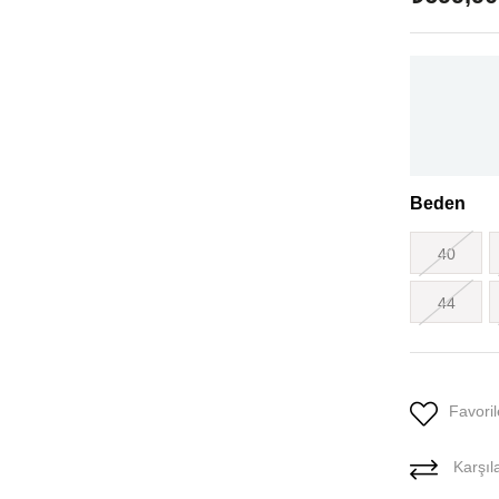
Beden
40
44
Favoril
Karşıla