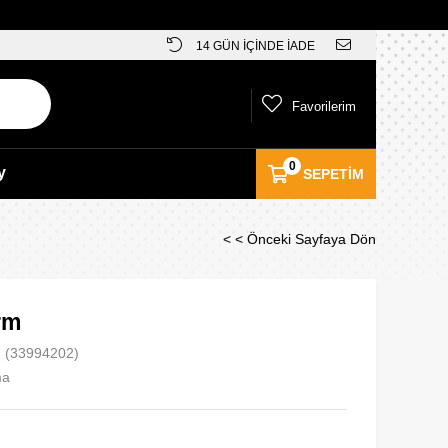
14 GÜN İÇİNDE İADE
Favorilerim
0
y
SEPETIM
< < Önceki Sayfaya Dön
rm
(33994202)
ma