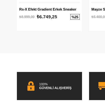
Rs-X Efekt Gradient Erkek Sneaker
₺6.749,25
₺8.999,00
₺5.400,0
%25
100%
GÜVENLİ ALIŞVERİŞ