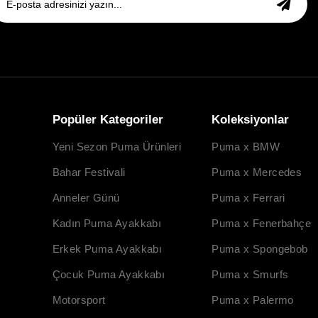
Popüler Kategoriler
Koleksiyonlar
Yeni Sezon Puma Ürünleri
Puma x BMW
Bahar Festivali
Puma x Mercedes
Anneler Günü
Puma x Ferrari
Kadın Puma Ayakkabı
Puma x Fenerbahçe
Erkek Puma Ayakkabı
Puma x Spongebob
Çocuk Puma Ayakkabı
Puma x Smurfs
Motorsport
Puma x Palermo