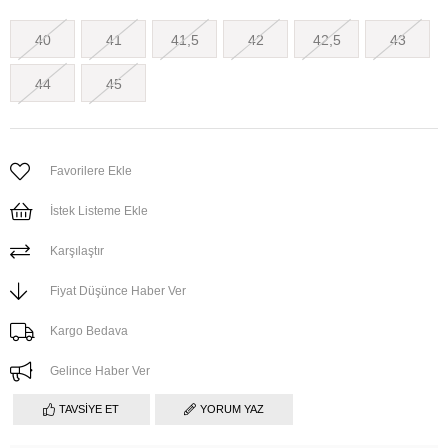
40
41
41,5
42
42,5
43
44
45
Favorilere Ekle
İstek Listeme Ekle
Karşılaştır
Fiyat Düşünce Haber Ver
Kargo Bedava
Gelince Haber Ver
TAVSIYE ET
YORUM YAZ