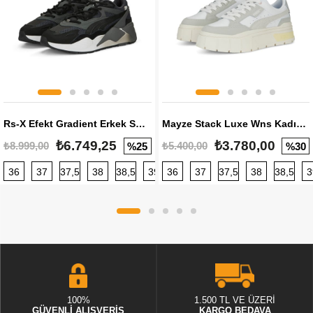
Rs-X Efekt Gradient Erkek Sneaker
Mayze Stack Luxe Wns Kadın Sneaker
₺6.749,25
₺3.780,00
₺8.999,00
₺5.400,00
%25
%30
36
37
37,5
38
38,5
39
36
40
37
40,5
37,5
41
38
42
38,5
42,5
3
100%
1.500 TL VE ÜZERİ
GÜVENLİ ALIŞVERİŞ
KARGO BEDAVA