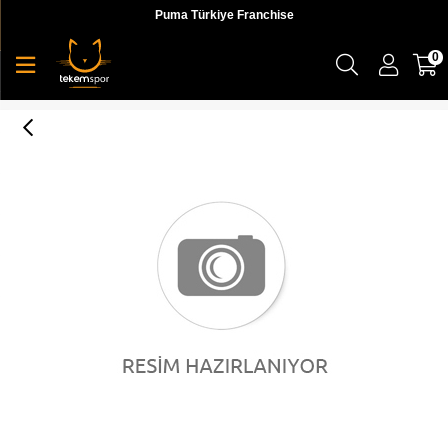
Puma Türkiye Franchise
0
Skechers Skech-Lite Pro 2.0 Berrix Erkek Sneaker