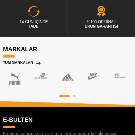
14 GÜN İÇİNDE
%100 ORİJİNAL
İADE
ÜRÜN GARANTİSİ
MARKALAR
TÜM MARKALAR
E-BÜLTEN
Kampanyalarımızdan ve fırsatlardan haberdar olmak için