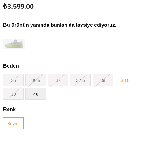
₺3.599,00
Bu ürünün yanında bunları da tavsiye ediyoruz.
Beden
36
36,5
37
37,5
38
38,5
39
40
Renk
Beyaz