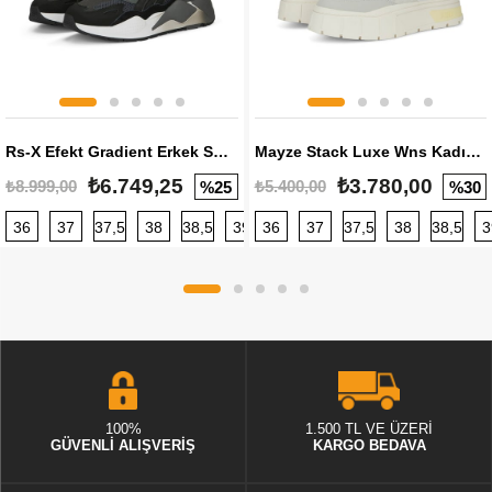
Rs-X Efekt Gradient Erkek Sneaker
Mayze Stack Luxe Wns Kadın Sneaker
₺6.749,25
₺3.780,00
₺8.999,00
₺5.400,00
%25
%30
36
37
37,5
38
38,5
39
36
40
37
40,5
37,5
41
38
42
38,5
42,5
3
100%
1.500 TL VE ÜZERİ
GÜVENLİ ALIŞVERİŞ
KARGO BEDAVA