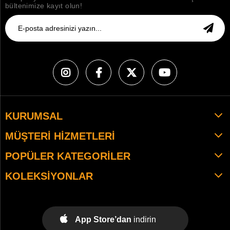
bültenimize kayıt olun!
KURUMSAL
MÜŞTERI HIZMETLERI
POPÜLER KATEGORILER
KOLEKSIYONLAR
App Store’dan
indirin