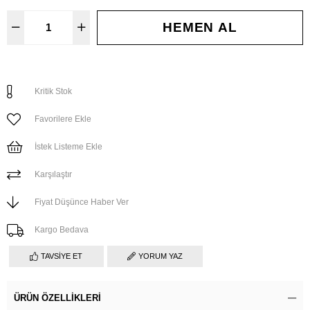
Kritik Stok
Favorilere Ekle
İstek Listeme Ekle
Karşılaştır
Fiyat Düşünce Haber Ver
Kargo Bedava
TAVSIYE ET
YORUM YAZ
ÜRÜN ÖZELLIKLERI