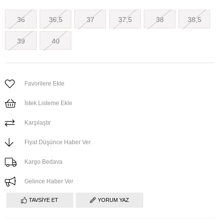
36
36,5
37
37,5
38
38,5
39
40
Favorilere Ekle
İstek Listeme Ekle
Karşılaştır
Fiyat Düşünce Haber Ver
Kargo Bedava
Gelince Haber Ver
TAVSIYE ET
YORUM YAZ