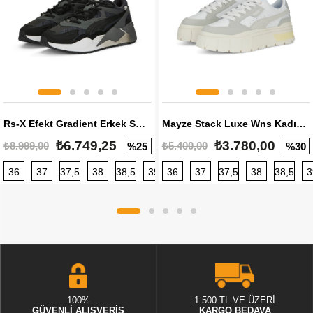
Rs-X Efekt Gradient Erkek Sneaker
Mayze Stack Luxe Wns Kadın Sneaker
₺6.749,25
₺3.780,00
₺8.999,00
₺5.400,00
%25
%30
36
37
37,5
38
38,5
39
36
40
37
40,5
37,5
41
38
42
38,5
42,5
3
100%
1.500 TL VE ÜZERİ
GÜVENLİ ALIŞVERİŞ
KARGO BEDAVA