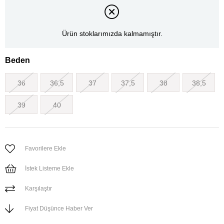
Ürün stoklarımızda kalmamıştır.
Beden
36
36,5
37
37,5
38
38,5
39
40
Favorilere Ekle
İstek Listeme Ekle
Karşılaştır
Fiyat Düşünce Haber Ver