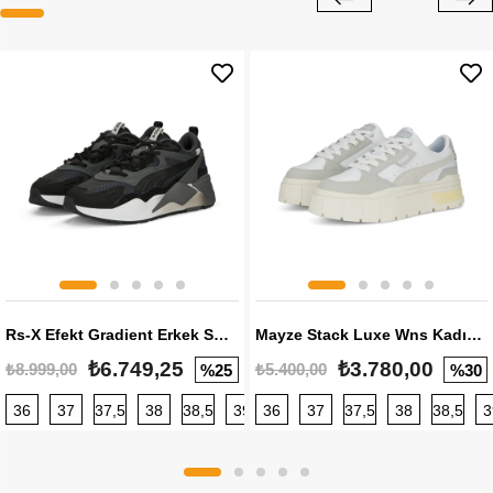
Rs-X Efekt Gradient Erkek Sneaker
Mayze Stack Luxe Wns Kadın Sneaker
₺6.749,25
₺3.780,00
₺8.999,00
₺5.400,00
%25
%30
36
37
37,5
38
38,5
39
36
40
37
40,5
37,5
41
38
42
38,5
42,5
3