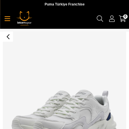
Puma Türkiye Franchise
0
Skechers Bobs Bamina 2 - Tides Revitalized Kadın Sneaker