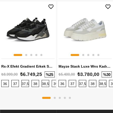
Rs-X Efekt Gradient Erkek Sneaker
Mayze Stack Luxe Wns Kadın Sneaker
₺6.749,25
₺3.780,00
₺8.999,00
₺5.400,00
%25
%30
36
37
37,5
38
38,5
39
36
40
37
40,5
37,5
41
38
42
38,5
42,5
3