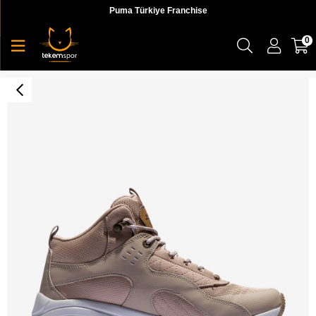
Puma Türkiye Franchise
0
Skechers Bobs Sparrow 2.0 Kadın Bot - 117053 SND