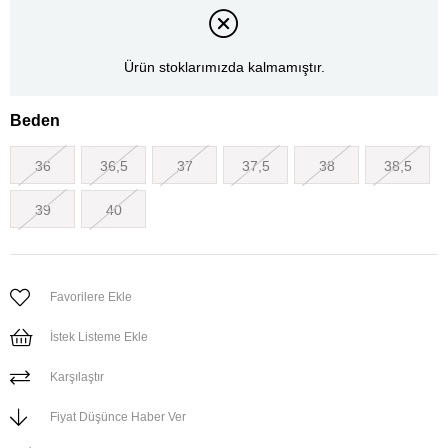
Ürün stoklarımızda kalmamıştır.
Beden
36
36,5
37
37,5
38
38,5
39
40
Favorilere Ekle
İstek Listeme Ekle
Karşılaştır
Fiyat Düşünce Haber Ver