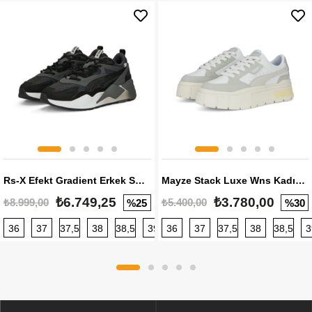
Rs-X Efekt Gradient Erkek Sneaker
Mayze Stack Luxe Wns Kadın Sneaker
₺6.749,25
₺3.780,00
₺8.999,00
₺5.400,00
%25
%30
36
37
37,5
38
38,5
39
36
40
37
40,5
37,5
41
38
42
38,5
42,5
3