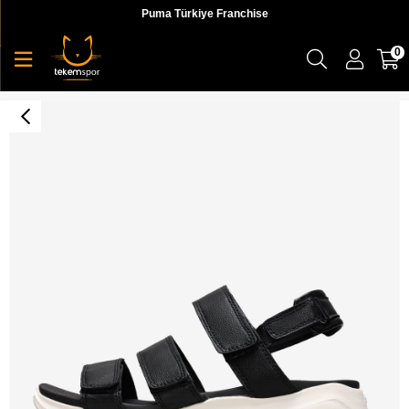
Puma Türkiye Franchise
0
Skechers D'lites Ultra - Fab Life Kadın Sandalet - 32382 BLK