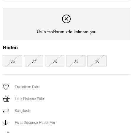
Ürün stoklarımızda kalmamıştır.
Beden
36
37
38
39
40
Favorilere Ekle
İstek Listeme Ekle
Karşılaştır
Fiyat Düşünce Haber Ver