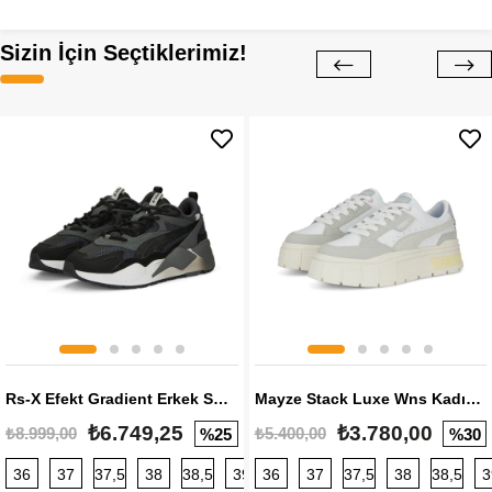
Sizin İçin Seçtiklerimiz!
Rs-X Efekt Gradient Erkek Sneaker
Mayze Stack Luxe Wns Kadın Sneaker
₺6.749,25
₺3.780,00
₺8.999,00
₺5.400,00
%25
%30
36
37
37,5
38
38,5
39
36
40
37
40,5
37,5
41
38
42
38,5
42,5
3