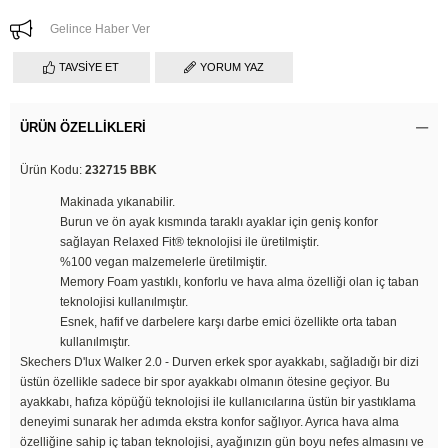
Gelince Haber Ver
TAVSIYE ET
YORUM YAZ
ÜRÜN ÖZELLIKLERI
Ürün Kodu:
232715 BBK
Makinada yıkanabilir.
Burun ve ön ayak kısmında taraklı ayaklar için geniş konfor
sağlayan Relaxed Fit® teknolojisi ile üretilmiştir.
%100 vegan malzemelerle üretilmiştir.
Memory Foam yastıklı, konforlu ve hava alma özelliği olan iç taban
teknolojisi kullanılmıştır.
Esnek, hafif ve darbelere karşı darbe emici özellikte orta taban
kullanılmıştır.
Skechers D'lux Walker 2.0 - Durven erkek spor ayakkabı, sağladığı bir dizi
üstün özellikle sadece bir spor ayakkabı olmanın ötesine geçiyor. Bu
ayakkabı, hafıza köpüğü teknolojisi ile kullanıcılarına üstün bir yastıklama
deneyimi sunarak her adımda ekstra konfor sağlıyor. Ayrıca hava alma
özelliğine sahip iç taban teknolojisi, ayağınızın gün boyu nefes almasını ve