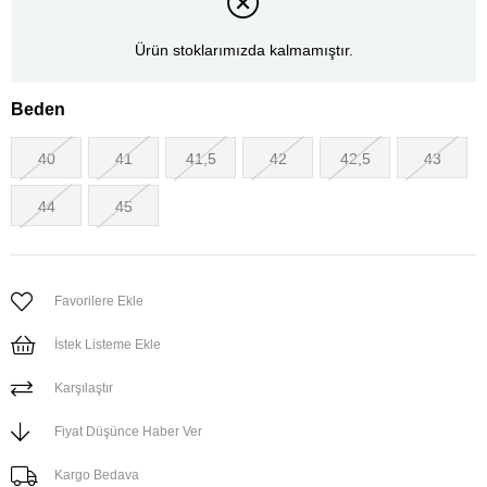
Ürün stoklarımızda kalmamıştır.
Beden
40
41
41,5
42
42,5
43
44
45
Favorilere Ekle
İstek Listeme Ekle
Karşılaştır
Fiyat Düşünce Haber Ver
Kargo Bedava