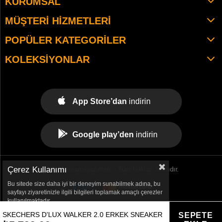
KURUMSAL
MÜŞTERI HIZMETLERI
POPÜLER KATEGORILER
KOLEKSIYONLAR
App Store’dan
indirin
Google play’den
indirin
Çerez Kullanımı
© 2021 tekemspor.com. - Tüm Hakları Saklıdır.
Bu sitede size daha iyi bir deneyim sunabilmek adına, bu
sayfayı ziyaretinizle ilgili bilgileri toplamak amaçlı çerezler
kullanılmaktadır.
SKECHERS D'LUX WALKER 2.0 ERKEK SNEAKER