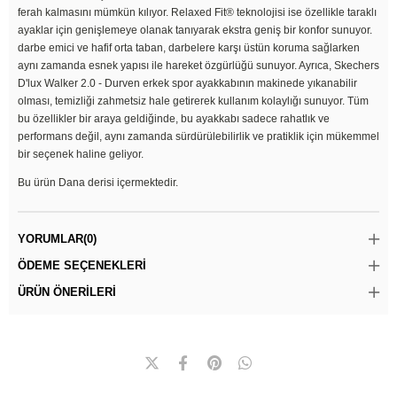
ferah kalmasını mümkün kılıyor. Relaxed Fit® teknolojisi ise özellikle taraklı
ayaklar için genişlemeye olanak tanıyarak ekstra geniş bir konfor sunuyor.
darbe emici ve hafif orta taban, darbelere karşı üstün koruma sağlarken
aynı zamanda esnek yapısı ile hareket özgürlüğü sunuyor. Ayrıca, Skechers
D'lux Walker 2.0 - Durven erkek spor ayakkabının makinede yıkanabilir
olması, temizliği zahmetsiz hale getirerek kullanım kolaylığı sunuyor. Tüm
bu özellikler bir araya geldiğinde, bu ayakkabı sadece rahatlık ve
performans değil, aynı zamanda sürdürülebilirlik ve pratiklik için mükemmel
bir seçenek haline geliyor.
Bu ürün Dana derisi içermektedir.
YORUMLAR
(0)
ÖDEME SEÇENEKLERI
ÜRÜN ÖNERILERI