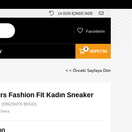
14 GÜN İÇİNDE İADE
Favorilerim
0
y
SEPETIM
< < Önceki Sayfaya Dön
rs Fashion Fit Kadın Sneaker
(896294TK BKGD)
chers
00