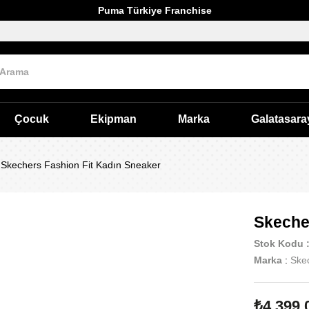
Puma Türkiye Franchise
Çocuk
Ekipman
Marka
Galatasara
Skechers Fashion Fit Kadın Sneaker
Skeche
Stok Kodu
Marka
:
Ske
₺4.399,