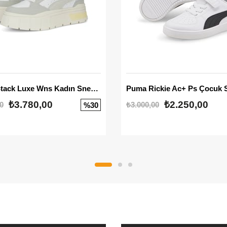
Mayze Stack Luxe Wns Kadın Sneaker
Puma Rickie Ac+ Ps Çocuk 
₺3.780,00
₺2.250,00
0
₺3.000,00
%30