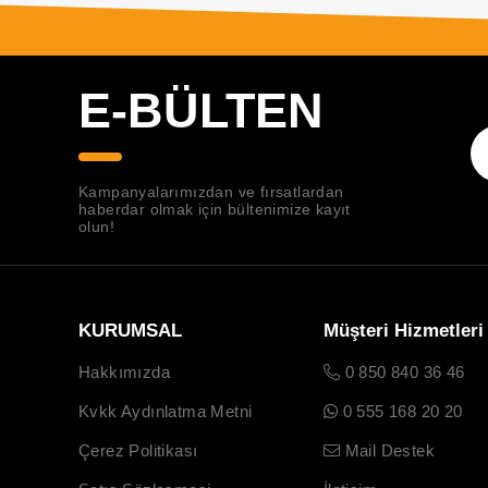
E-BÜLTEN
Kampanyalarımızdan ve fırsatlardan
haberdar olmak için bültenimize kayıt
olun!
KURUMSAL
Müşteri Hizmetleri
Hakkımızda
0 850 840 36 46
Kvkk Aydınlatma Metni
0 555 168 20 20
Çerez Politikası
Mail Destek