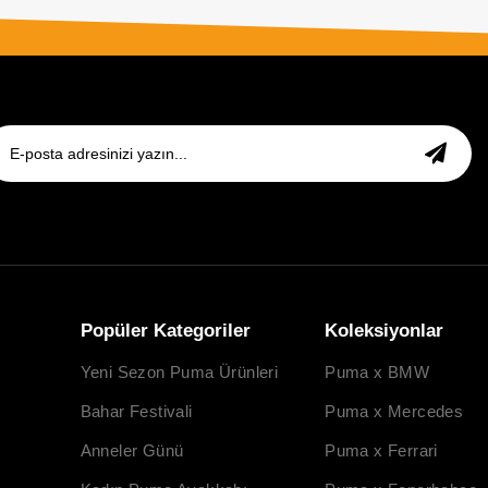
Popüler Kategoriler
Koleksiyonlar
Yeni Sezon Puma Ürünleri
Puma x BMW
Bahar Festivali
Puma x Mercedes
Anneler Günü
Puma x Ferrari