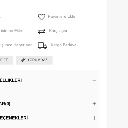
k
Favorilere Ekle
Listeme Ekle
Karşılaştır
Düşünce Haber Ver
Kargo Bedava
YE ET
YORUM YAZ
ELLIKLERI
AR
(0)
EÇENEKLERI