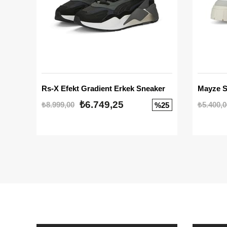
Rs-X Efekt Gradient Erkek Sneaker
₺6.749,25
₺8.999,00
₺5.400,0
%25