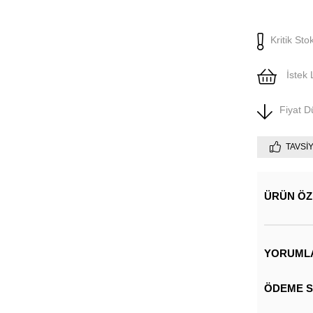
Kritik Sto
İstek 
Fiyat 
TAVSI
ÜRÜN ÖZ
YORUML
ÖDEME S