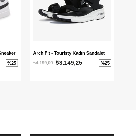
Sneaker
Arch Fit - Touristy Kadın Sandalet
Big
₺3.149,25
₺4.199,00
₺3.1
%25
%25