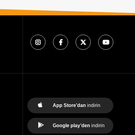
App Store’dan
indirin
Google play’den
indirin