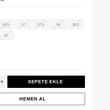
36,5
37
37,5
38
38,5
40