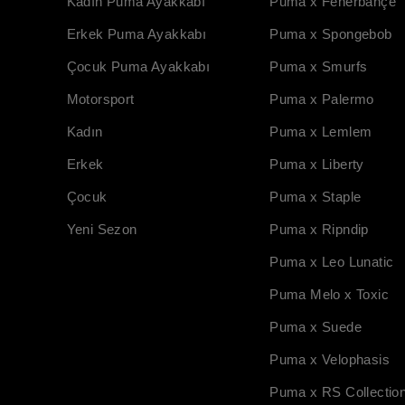
Kadın Puma Ayakkabı
Puma x Fenerbahçe
Erkek Puma Ayakkabı
Puma x Spongebob
Çocuk Puma Ayakkabı
Puma x Smurfs
Motorsport
Puma x Palermo
Kadın
Puma x Lemlem
Erkek
Puma x Liberty
Çocuk
Puma x Staple
Yeni Sezon
Puma x Ripndip
Puma x Leo Lunatic
Puma Melo x Toxic
Puma x Suede
Puma x Velophasis
Puma x RS Collectio