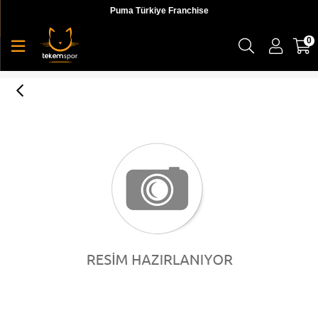
Puma Türkiye Franchise
0
Skechers Go Run Consistent 2.0 Erkek Sneaker