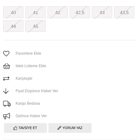
40
41
42
42,5
43
43,5
44
45
Favorilere Ekle
İstek Listeme Ekle
Karşılaştır
Fiyat Düşünce Haber Ver
Kargo Bedava
Gelince Haber Ver
TAVSIYE ET
YORUM YAZ