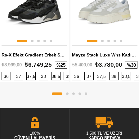
Rs-X Efekt Gradient Erkek Sneaker
Mayze Stack Luxe Wns Kadın Sneaker
₺6.749,25
₺3.780,00
₺8.999,00
₺5.400,00
%25
%30
36
37
37,5
38
38,5
39
36
40
37
40,5
37,5
41
38
42
38,5
42,5
3
100%
1.500 TL VE ÜZERİ
GÜVENLİ ALIŞVERİŞ
KARGO BEDAVA