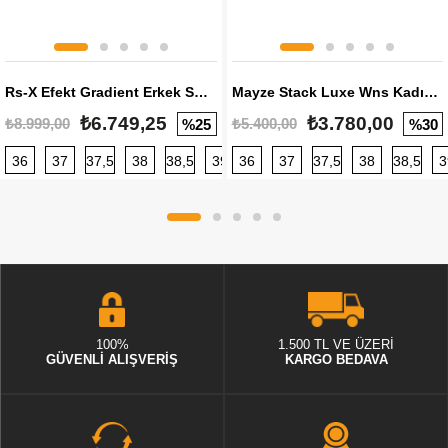
Rs-X Efekt Gradient Erkek Sneaker
Mayze Stack Luxe Wns Kadın Sneaker
₺6.749,25
₺3.780,00
₺8.999,00
₺5.400,00
%25
%30
36
37
37,5
38
38,5
39
36
40
37
40,5
37,5
41
38
42
38,5
42,5
3
100%
1.500 TL VE ÜZERİ
GÜVENLİ ALIŞVERİŞ
KARGO BEDAVA