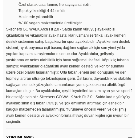
Özel olarak tasarlanmış file sayaya sahiptir.
Topuk yüksekliği 4.44 cm’dir.
Makinede yıkanabilir.
%100 vegan malzemelerle üretilmiştir.
Skechers GO WALK Arch Fit 2.0 - Saida kadın yürüyüş ayakkabısı
çıkarılabilir ve yıkanabilir ayak hastalıkları uzmanı sertifikalı ayak kemeri
destek sistemine sahip bağcıksız bir spor ayakkabıdır . Ayak kemeri destek
sistemi, ayak boyunca eşit basınç dağılımı sağlamak için son yirmi yılda
yapılan kapsamlı araştırmaların sonucudur. Ayakkabılar, gelişmiş
yastıklama ve nefes alabilirlik için hava soğutmalı hafızalı köpük iç tabana
sahiptir. Ayakkabılar olağanüstü ayak kemeri desteği ve konfor sunmak
üzere özel olarak tasarlanmıştır. Orta taban, enerji geri dönüşünü ve geri
tepmeyi artıran ultra-go teknolojisini içerir. Üst kısım, dayanıklılık ve stabilite
sağlayan sentetik yüzeylerle tamamlanan yumuşak dokuma atletik örgü
kumaştan oluşur. Bu ayakkabılar, çeşitli kıyafetleri tamamlayan şık ve sportif
bir estetiğe sahiptir. Skechers GO WALK Arch Fit 2.0 - Saida kadın yürüyüş
ayakkabısının dış tabanı, tutuşu ve şok emilimini artırmak için esnek bir
kauçuk malzemeden tasarlanmıştır. Yürümeye öncelik veren ve gelişmiş
ayak kemeri desteği ve ayak konforuna ihtiyaç duyan kişiler için uygun bir
seçimdir.
YORUMLAR
(0)