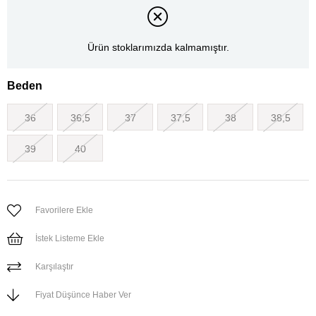
Ürün stoklarımızda kalmamıştır.
Beden
36
36,5
37
37,5
38
38,5
39
40
Favorilere Ekle
İstek Listeme Ekle
Karşılaştır
Fiyat Düşünce Haber Ver