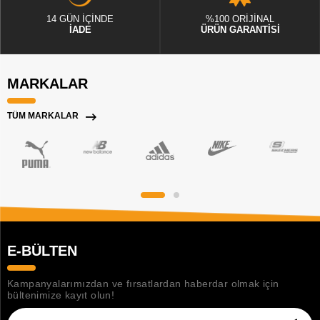
14 GÜN İÇİNDE
%100 ORİJİNAL
İADE
ÜRÜN GARANTİSİ
MARKALAR
TÜM MARKALAR
E-BÜLTEN
Kampanyalarımızdan ve fırsatlardan haberdar olmak için
bültenimize kayıt olun!