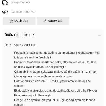
Kargo Bedava
Gelince Haber Ver
TAVSIYE ET
YORUM YAZ
ÜRÜN ÖZELLIKLERI
Ürün Kodu:
125313 TPE
Podiatrist onaylı kemer desteğine sahip patentli Skechers Arch Fit®
iç taban sistemi ile üretilmiştir.
Podiatrist tarafından tasarlanan şekil, 20 yıllık veriler ve 120.000
ağırlıksız ayak taraması ile geliştirilmiştir.
Çıkarılabilir iç taban, şoku azaltmak ve ağırlık dağılımını artırmak
için ayağınıza uyum sağlamaya yardımcı olur.
Hafif ve hızlı tepki veren ULTRA GO yastıklama teknolojisine
sahiptir.
Ek destek için yüksek sıçrama desteği sağlayan, ultra hafif Hyper
Pillar teknolojisi kullanılmıştır.
Denge için dayanıklı, çift yoğunluklu, çekiş sağlayan dış tabana
sahiptir.