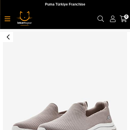
Puma Türkiye Franchise
0
Skechers Go Walk Arch Fit 2.0 - Saida Kadın Sneaker