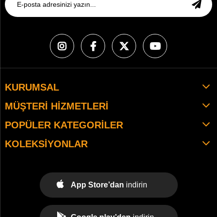
KURUMSAL
MÜŞTERI HIZMETLERI
POPÜLER KATEGORILER
KOLEKSIYONLAR
App Store’dan
indirin