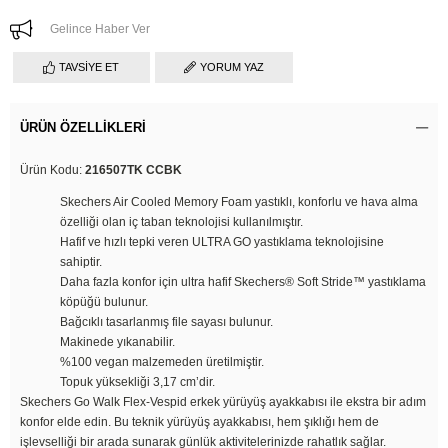
Gelince Haber Ver
TAVSIYE ET
YORUM YAZ
ÜRÜN ÖZELLIKLERI
Ürün Kodu:
216507TK CCBK
Skechers Air Cooled Memory Foam yastıklı, konforlu ve hava alma
özelliği olan iç taban teknolojisi kullanılmıştır.
Hafif ve hızlı tepki veren ULTRA GO yastıklama teknolojisine
sahiptir.
Daha fazla konfor için ultra hafif Skechers® Soft Stride™ yastıklama
köpüğü bulunur.
Bağcıklı tasarlanmış file sayası bulunur.
Makinede yıkanabilir.
%100 vegan malzemeden üretilmiştir.
Topuk yüksekliği 3,17 cm’dir.
Skechers Go Walk Flex-Vespid erkek yürüyüş ayakkabısı ile ekstra bir adım
konfor elde edin. Bu teknik yürüyüş ayakkabısı, hem şıklığı hem de
işlevselliği bir arada sunarak günlük aktivitelerinizde rahatlık sağlar.