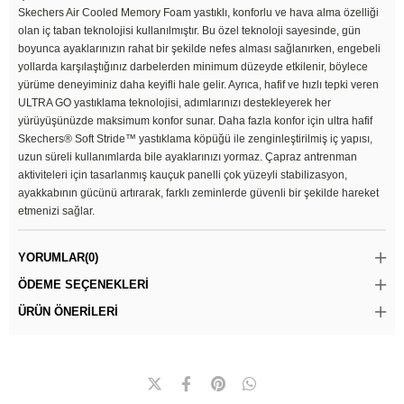
Skechers Air Cooled Memory Foam yastıklı, konforlu ve hava alma özelliği
olan iç taban teknolojisi kullanılmıştır. Bu özel teknoloji sayesinde, gün
boyunca ayaklarınızın rahat bir şekilde nefes alması sağlanırken, engebeli
yollarda karşılaştığınız darbelerden minimum düzeyde etkilenir, böylece
yürüme deneyiminiz daha keyifli hale gelir. Ayrıca, hafif ve hızlı tepki veren
ULTRA GO yastıklama teknolojisi, adımlarınızı destekleyerek her
yürüyüşünüzde maksimum konfor sunar. Daha fazla konfor için ultra hafif
Skechers® Soft Stride™ yastıklama köpüğü ile zenginleştirilmiş iç yapısı,
uzun süreli kullanımlarda bile ayaklarınızı yormaz. Çapraz antrenman
aktiviteleri için tasarlanmış kauçuk panelli çok yüzeyli stabilizasyon,
ayakkabının gücünü artırarak, farklı zeminlerde güvenli bir şekilde hareket
etmenizi sağlar.
YORUMLAR
(0)
ÖDEME SEÇENEKLERI
ÜRÜN ÖNERILERI