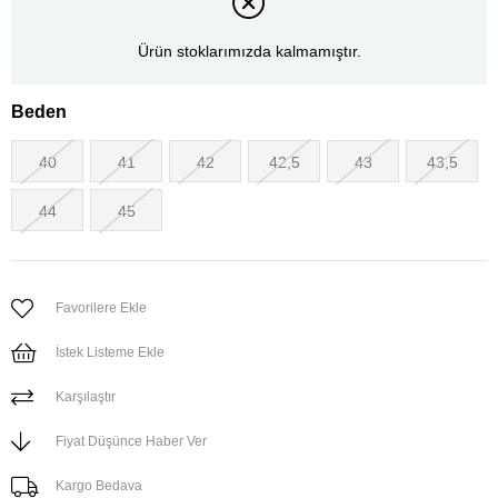
Ürün stoklarımızda kalmamıştır.
Beden
40
41
42
42,5
43
43,5
44
45
Favorilere Ekle
İstek Listeme Ekle
Karşılaştır
Fiyat Düşünce Haber Ver
Kargo Bedava