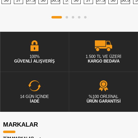
36
37
37,5
38
38,5
39
36
40
37
40,5
37,5
41
38
42
38,5
42,5
3
100%
1.500 TL VE ÜZERİ
GÜVENLİ ALIŞVERİŞ
KARGO BEDAVA
14 GÜN İÇİNDE
%100 ORİJİNAL
İADE
ÜRÜN GARANTİSİ
MARKALAR