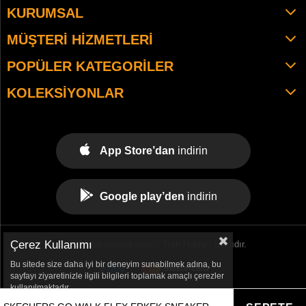
KURUMSAL
MÜŞTERI HIZMETLERI
POPÜLER KATEGORILER
KOLEKSIYONLAR
App Store’dan
indirin
Google play’den
indirin
Çerez Kullanımı
© 2021 tekemspor.com. - Tüm Hakları Saklıdır.
Bu sitede size daha iyi bir deneyim sunabilmek adına, bu
sayfayı ziyaretinizle ilgili bilgileri toplamak amaçlı çerezler
kullanılmaktadır.