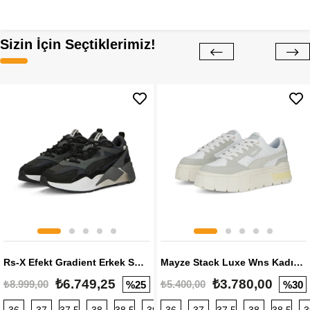
Sizin İçin Seçtiklerimiz!
Rs-X Efekt Gradient Erkek Sneaker
Mayze Stack Luxe Wns Kadın Sneaker
₺6.749,25
₺3.780,00
₺8.999,00
₺5.400,00
%25
%30