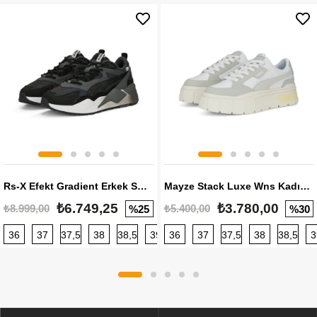
Rs-X Efekt Gradient Erkek Sneaker
Mayze Stack Luxe Wns Kadın Sneaker
₺6.749,25
₺3.780,00
₺8.999,00
₺5.400,00
%25
%30
36
37
37,5
38
38,5
39
36
40
37
40,5
37,5
41
38
42
38,5
42,5
3