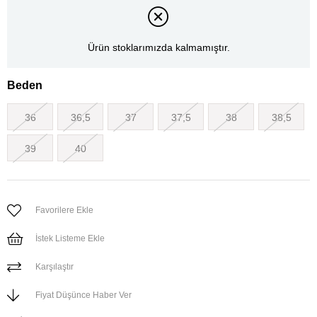
Ürün stoklarımızda kalmamıştır.
Beden
36
36,5
37
37,5
38
38,5
39
40
Favorilere Ekle
İstek Listeme Ekle
Karşılaştır
Fiyat Düşünce Haber Ver