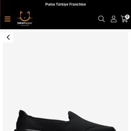
Puma Türkiye Franchise
0
Skechers Go Walk Joy Splendid Kadın Günlük Ayakkabı - 15648 BBK