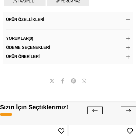
TAVSIYE ET
YORUM YAZ
ÜRÜN ÖZELLIKLERI
YORUMLAR
(0)
ÖDEME SEÇENEKLERI
ÜRÜN ÖNERILERI
Sizin İçin Seçtiklerimiz!