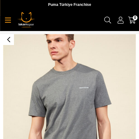
Puma Türkiye Franchise
0
Skechers Graphic Tee M Crew Neck T-Shirt Erkek Gri Üst & T-shirt - S202256-037