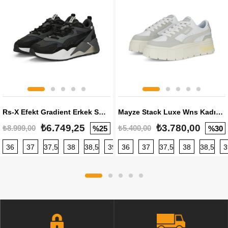
Rs-X Efekt Gradient Erkek Sneaker
Mayze Stack Luxe Wns Kadın Sneaker
₺6.749,25
₺3.780,00
₺8.999,00
₺5.400,00
%25
%30
36
37
37,5
38
38,5
39
36
40
37
40,5
37,5
41
38
42
38,5
42,5
3