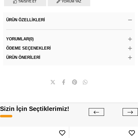
TAVSIYE ET
YORUM YAZ
ÜRÜN ÖZELLIKLERI
YORUMLAR
(0)
ÖDEME SEÇENEKLERI
ÜRÜN ÖNERILERI
Sizin İçin Seçtiklerimiz!