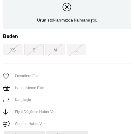
Ürün stoklarımızda kalmamıştır.
Beden
XS
S
M
L
Favorilere Ekle
İstek Listeme Ekle
Karşılaştır
Fiyat Düşünce Haber Ver
Gelince Haber Ver