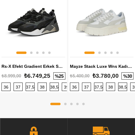
Rs-X Efekt Gradient Erkek Sneaker
Mayze Stack Luxe Wns Kadın Sneaker
₺6.749,25
₺3.780,00
₺8.999,00
₺5.400,00
%25
%30
36
37
37,5
38
38,5
39
36
40
37
40,5
37,5
41
38
42
38,5
42,5
3