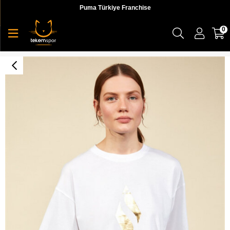
Puma Türkiye Franchise
0
Skechers Graphic Tee W Crew Neck T-Shirt Kadın Beyaz Üst & T-shirt - S211159-100