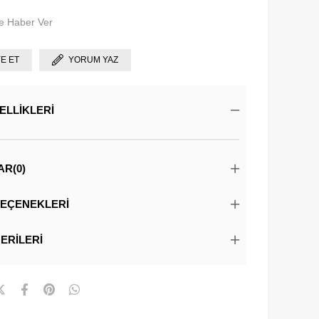
e Haber Ver
YE ET
YORUM YAZ
ELLIKLERI
AR
(0)
EÇENEKLERI
ERILERI