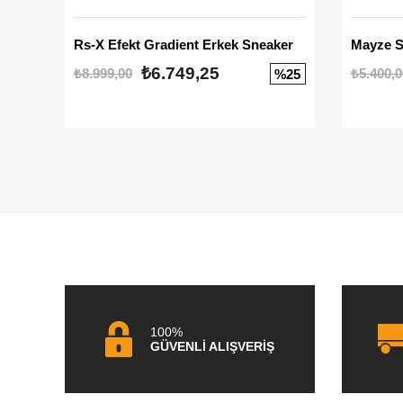
Rs-X Efekt Gradient Erkek Sneaker
₺6.749,25
₺8.999,00
₺5.400,0
%25
100%
GÜVENLİ ALIŞVERİŞ