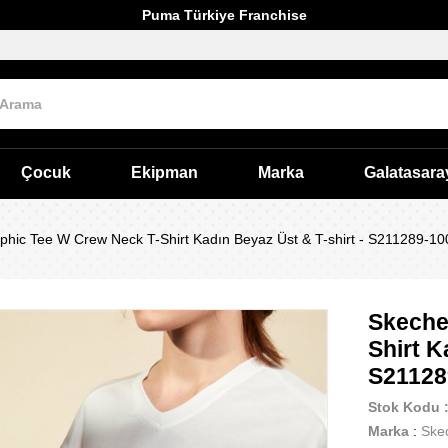
Puma Türkiye Franchise
Çocuk
Ekipman
Marka
Galatasara
phic Tee W Crew Neck T-Shirt Kadın Beyaz Üst & T-shirt - S211289-10
Skeche
Shirt K
S21128
Stok Kodu
Marka
:
Ske