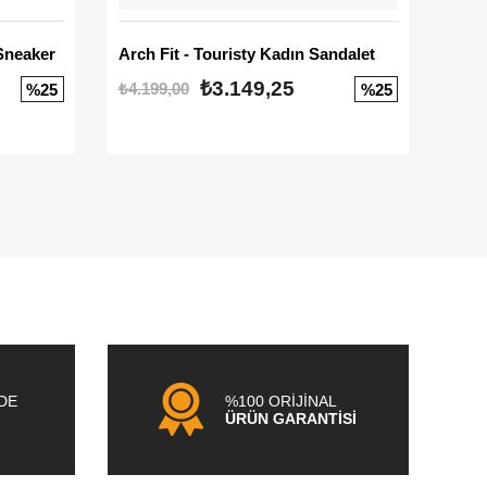
Sneaker
Arch Fit - Touristy Kadın Sandalet
Big
₺3.149,25
₺4.199,00
₺3.1
%25
%25
NDE
%100 ORİJİNAL
ÜRÜN GARANTİSİ