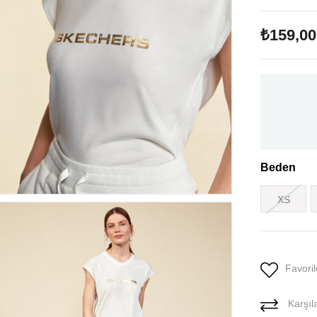
₺159,00
Beden
XS
Favoril
Karşıla