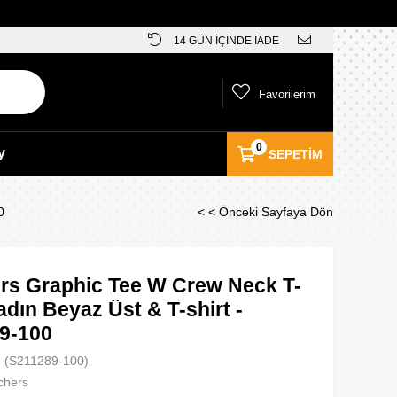
14 GÜN İÇİNDE İADE
Favorilerim
0
y
SEPETIM
0
< < Önceki Sayfaya Dön
rs Graphic Tee W Crew Neck T-
adın Beyaz Üst & T-shirt -
9-100
(S211289-100)
chers