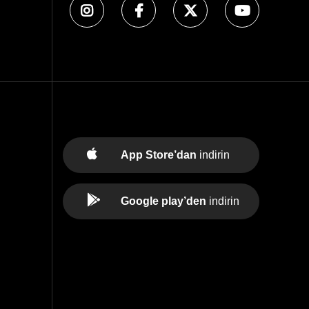
App Store’dan
indirin
Google play’den
indirin