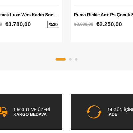
Mayze Stack Luxe Wns Kadın Sneaker
Puma Rickie Ac+ Ps Çocuk 
₺3.780,00
₺2.250,00
0
₺3.000,00
%30
1.500 TL VE ÜZERİ
14 GÜN İÇİ
KARGO BEDAVA
İADE