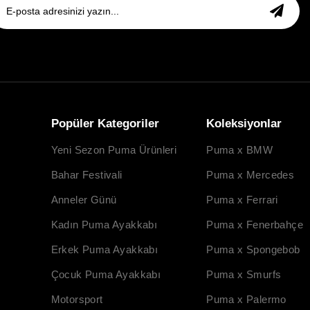
Popüler Kategoriler
Koleksiyonlar
Yeni Sezon Puma Ürünleri
Puma x BMW
Bahar Festivali
Puma x Mercedes
Anneler Günü
Puma x Ferrari
Kadın Puma Ayakkabı
Puma x Fenerbahçe
Erkek Puma Ayakkabı
Puma x Spongebob
Çocuk Puma Ayakkabı
Puma x Smurfs
Motorsport
Puma x Palermo