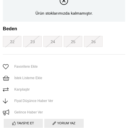
Ürün stoklarımızda kalmamıştır.
Beden
22
23
24
25
26
Favorilere Ekle
İstek Listeme Ekle
Karşılaştır
Fiyat Düşünce Haber Ver
Gelince Haber Ver
TAVSIYE ET
YORUM YAZ