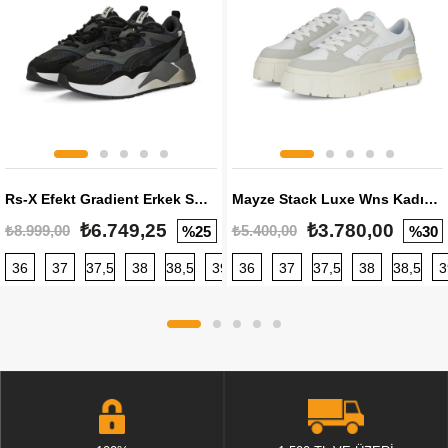
Rs-X Efekt Gradient Erkek Sneaker
Mayze Stack Luxe Wns Kadın Sneaker
₺6.749,25
₺3.780,00
₺8.999,00
₺5.400,00
%25
%30
36
37
37,5
38
38,5
39
36
40
37
40,5
37,5
41
38
42
38,5
42,5
3