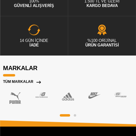
100%
1.500 TL VE ÜZERİ
GÜVENLİ ALIŞVERİŞ
KARGO BEDAVA
14 GÜN İÇİNDE
%100 ORİJİNAL
İADE
ÜRÜN GARANTİSİ
MARKALAR
TÜM MARKALAR