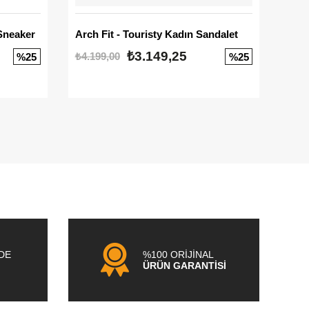
Sneaker
Arch Fit - Touristy Kadın Sandalet
Big
₺3.149,25
₺4.199,00
₺3.1
%25
%25
NDE
%100 ORİJİNAL
ÜRÜN GARANTİSİ