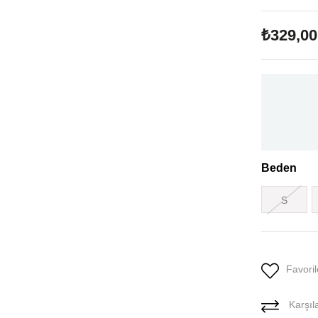
₺329,00
Beden
S
Favoril
Karşıla