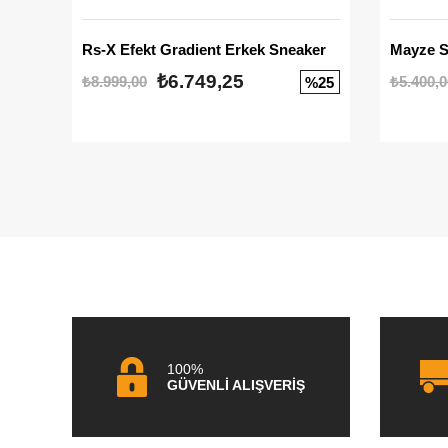
Rs-X Efekt Gradient Erkek Sneaker
₺6.749,25
₺8.999,00
₺5.400,0
%25
100%
GÜVENLİ ALIŞVERİŞ