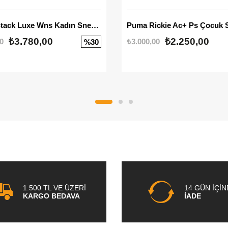
Mayze Stack Luxe Wns Kadın Sneaker
Puma Rickie Ac+ Ps Çocuk 
₺3.780,00
₺2.250,00
0
₺3.000,00
%30
1.500 TL VE ÜZERİ
14 GÜN İÇİ
KARGO BEDAVA
İADE