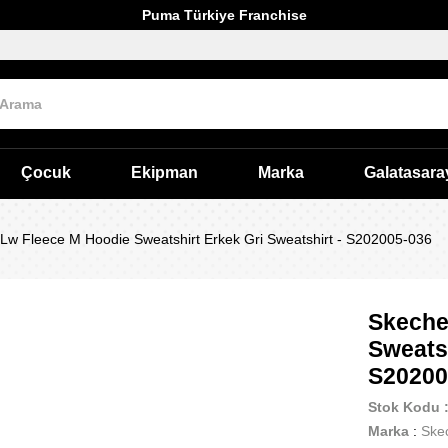
Puma Türkiye Franchise
Çocuk
Ekipman
Marka
Galatasara
Lw Fleece M Hoodie Sweatshirt Erkek Gri Sweatshirt - S202005-036
Skeche
Sweatsh
S20200
Stok Kodu
Marka
:
Ske