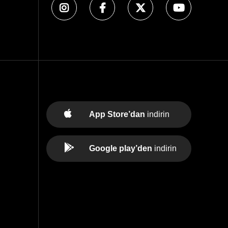
App Store’dan
indirin
Google play’den
indirin