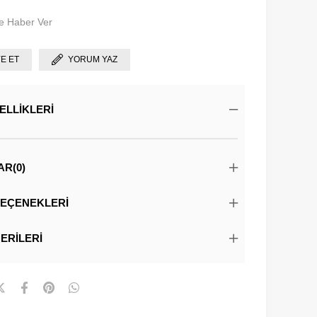
e Haber Ver
YE ET
YORUM YAZ
ELLIKLERI
AR
(0)
EÇENEKLERI
ERILERI