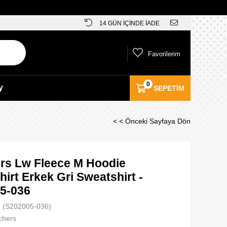
14 GÜN İÇİNDE İADE
Favorilerim
0
y
SEPETIM
< < Önceki Sayfaya Dön
rs Lw Fleece M Hoodie
irt Erkek Gri Sweatshirt -
5-036
(S202005-036)
chers