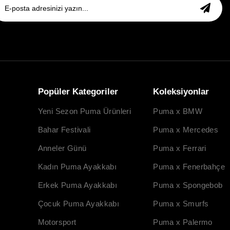
Popüler Kategoriler
Koleksiyonlar
Yeni Sezon Puma Ürünleri
Puma x BMW
Bahar Festivali
Puma x Mercedes
Anneler Günü
Puma x Ferrari
Kadın Puma Ayakkabı
Puma x Fenerbahçe
Erkek Puma Ayakkabı
Puma x Spongebob
Çocuk Puma Ayakkabı
Puma x Smurfs
Motorsport
Puma x Palermo