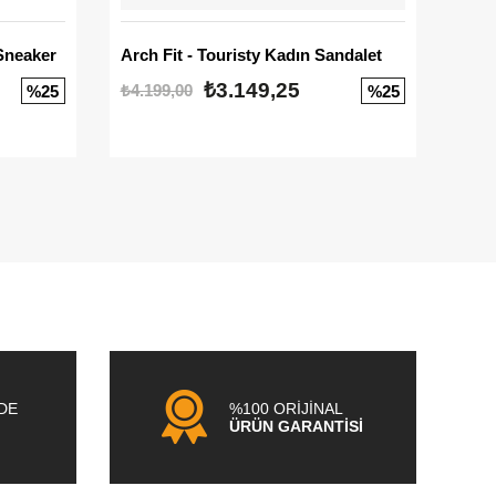
Sneaker
Arch Fit - Touristy Kadın Sandalet
Big
₺3.149,25
₺4.199,00
₺3.1
%25
%25
NDE
%100 ORİJİNAL
ÜRÜN GARANTİSİ