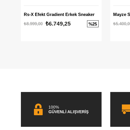
Rs-X Efekt Gradient Erkek Sneaker
₺6.749,25
₺8.999,00
₺5.400,0
%25
100%
GÜVENLİ ALIŞVERİŞ