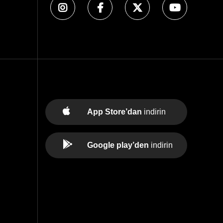
App Store’dan
indirin
Google play’den
indirin