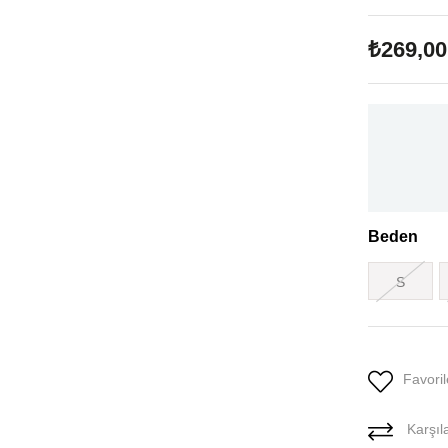
₺269,00
Beden
S
Favoril
Karşıla