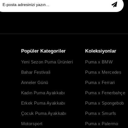
Popüler Kategoriler
Koleksiyonlar
Yeni Sezon Puma Ürünleri
Puma x BMW
Bahar Festivali
Puma x Mercedes
Anneler Günü
Puma x Ferrari
Kadın Puma Ayakkabı
Puma x Fenerbahçe
Erkek Puma Ayakkabı
Puma x Spongebob
Çocuk Puma Ayakkabı
Puma x Smurfs
Motorsport
Puma x Palermo