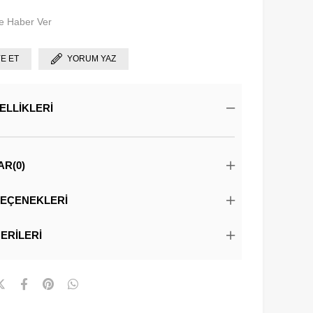
e Haber Ver
YE ET
YORUM YAZ
ELLIKLERI
AR
(0)
EÇENEKLERI
ERILERI