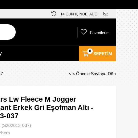
14 GÜN İÇİNDE İADE
Favorilerim
0
y
SEPETIM
37
< < Önceki Sayfaya Dön
rs Lw Fleece M Jogger
nt Erkek Gri Eşofman Altı -
3-037
(S202013-037)
chers