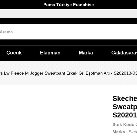
Puma Türkiye Franchise
Çocuk
Ekipman
Marka
Galatasara
s Lw Fleece M Jogger Sweatpant Erkek Gri Eşofman Altı - S202013-0
Skeche
Sweatpa
S20201
Stok Kodu
Marka
:
Ske