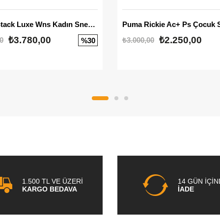
Mayze Stack Luxe Wns Kadın Sneaker
Puma Rickie Ac+ Ps Çocuk 
₺3.780,00
₺2.250,00
0
₺3.000,00
%30
1.500 TL VE ÜZERİ
14 GÜN İÇİ
KARGO BEDAVA
İADE