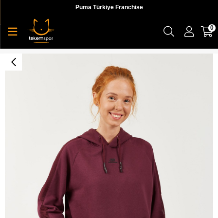
Puma Türkiye Franchise
0
Skechers Lw Fleece W Mesh Detail Hoodie Kadın Sweatshirts - S202030-500