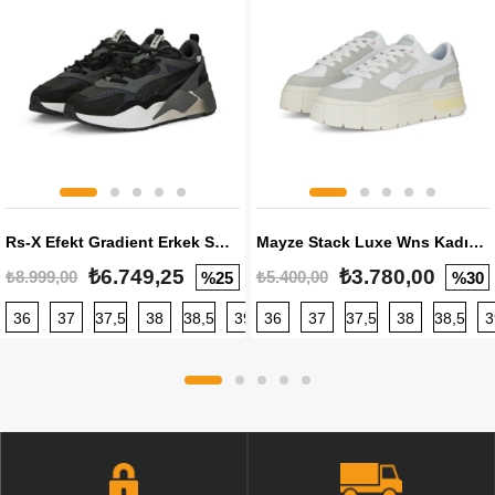
Rs-X Efekt Gradient Erkek Sneaker
Mayze Stack Luxe Wns Kadın Sneaker
₺6.749,25
₺3.780,00
₺8.999,00
₺5.400,00
%25
%30
36
37
37,5
38
38,5
39
36
40
37
40,5
37,5
41
38
42
38,5
42,5
3