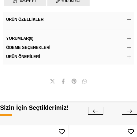
TAVSIYE ET
YORUM YAZ
ÜRÜN ÖZELLIKLERI
YORUMLAR
(0)
ÖDEME SEÇENEKLERI
ÜRÜN ÖNERILERI
Sizin İçin Seçtiklerimiz!