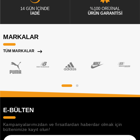
14 GÜN İÇİNDE
%100 ORİJİNAL
İADE
ÜRÜN GARANTİSİ
MARKALAR
TÜM MARKALAR
E-BÜLTEN
Kampanyalarımızdan ve fırsatlardan haberdar olmak için
bültenimize kayıt olun!