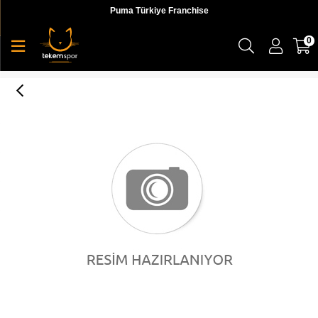
Puma Türkiye Franchise
0
Skechers M Essential T-Shirt Erkek T-shirt