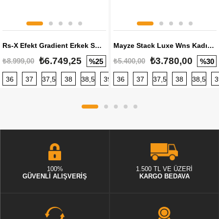
Rs-X Efekt Gradient Erkek Sneaker
Mayze Stack Luxe Wns Kadın Sneaker
₺6.749,25
₺3.780,00
₺8.999,00
₺5.400,00
%25
%30
36
37
37,5
38
38,5
39
36
40
37
40,5
37,5
41
38
42
38,5
42,5
3
100%
1.500 TL VE ÜZERİ
GÜVENLİ ALIŞVERİŞ
KARGO BEDAVA