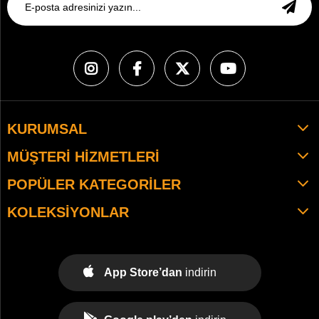
KURUMSAL
MÜŞTERI HIZMETLERI
POPÜLER KATEGORILER
KOLEKSIYONLAR
App Store’dan
indirin