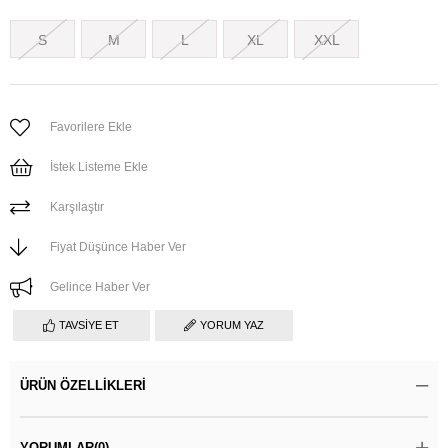
S
M
L
XL
XXL
Favorilere Ekle
İstek Listeme Ekle
Karşılaştır
Fiyat Düşünce Haber Ver
Gelince Haber Ver
TAVSIYE ET
YORUM YAZ
ÜRÜN ÖZELLIKLERI
YORUMLAR
(0)