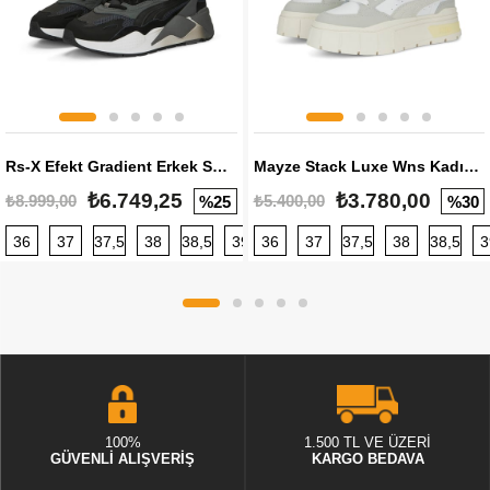
Rs-X Efekt Gradient Erkek Sneaker
Mayze Stack Luxe Wns Kadın Sneaker
₺6.749,25
₺3.780,00
₺8.999,00
₺5.400,00
%25
%30
36
37
37,5
38
38,5
39
36
40
37
40,5
37,5
41
38
42
38,5
42,5
3
100%
1.500 TL VE ÜZERİ
GÜVENLİ ALIŞVERİŞ
KARGO BEDAVA