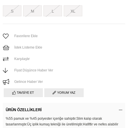
S
M
L
XL
Favorilere Ekle
İstek Listeme Ekle
Karşılaştır
Fiyat Düşünce Haber Ver
Gelince Haber Ver
TAVSIYE ET
YORUM YAZ
ÜRÜN ÖZELLIKLERI
%55 pamuk ve %45 polyester içeriğe sahiptir.Slim kalıp olarak
tasarlanmıştır.Üç iplik kumaş tekniği ile üretilmiştir.Hafiftir ve nefes alabilir