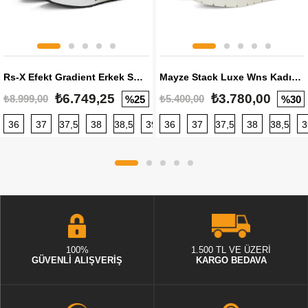
Rs-X Efekt Gradient Erkek Sneaker
Mayze Stack Luxe Wns Kadın Sneaker
₺6.749,25
₺3.780,00
₺8.999,00
₺5.400,00
%25
%30
36
37
37,5
38
38,5
39
36
40
37
40,5
37,5
41
38
42
38,5
42,5
3
100%
1.500 TL VE ÜZERİ
GÜVENLİ ALIŞVERİŞ
KARGO BEDAVA