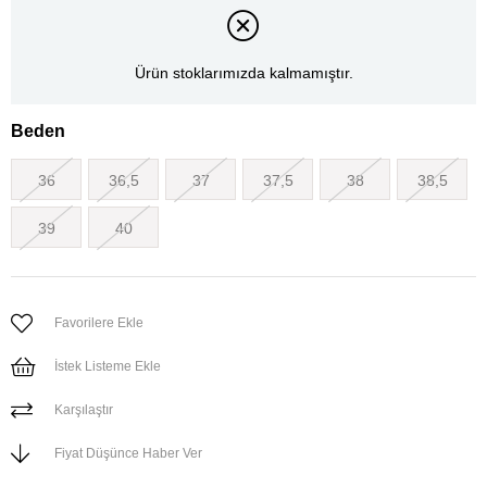
Ürün stoklarımızda kalmamıştır.
Beden
36
36,5
37
37,5
38
38,5
39
40
Favorilere Ekle
İstek Listeme Ekle
Karşılaştır
Fiyat Düşünce Haber Ver