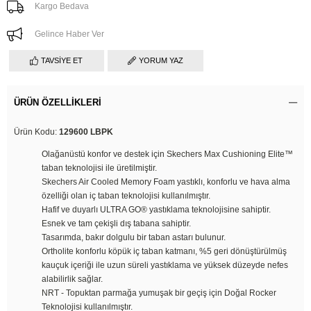
Kargo Bedava
Gelince Haber Ver
TAVSIYE ET
YORUM YAZ
ÜRÜN ÖZELLIKLERI
Ürün Kodu:
129600 LBPK
Olağanüstü konfor ve destek için Skechers Max Cushioning Elite™
taban teknolojisi ile üretilmiştir.
Skechers Air Cooled Memory Foam yastıklı, konforlu ve hava alma
özelliği olan iç taban teknolojisi kullanılmıştır.
Hafif ve duyarlı ULTRA GO® yastıklama teknolojisine sahiptir.
Esnek ve tam çekişli dış tabana sahiptir.
Tasarımda, bakır dolgulu bir taban astarı bulunur.
Ortholite konforlu köpük iç taban katmanı, %5 geri dönüştürülmüş
kauçuk içeriği ile uzun süreli yastıklama ve yüksek düzeyde nefes
alabilirlik sağlar.
NRT - Topuktan parmağa yumuşak bir geçiş için Doğal Rocker
Teknolojisi kullanılmıştır.