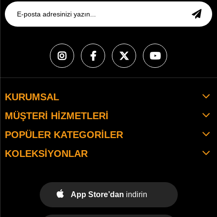
KURUMSAL
MÜŞTERI HIZMETLERI
POPÜLER KATEGORILER
KOLEKSIYONLAR
App Store’dan
indirin