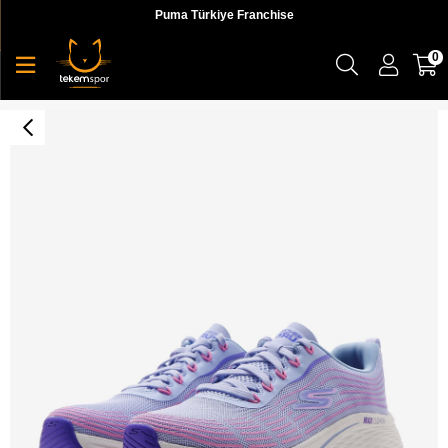
Puma Türkiye Franchise
0
Skechers Max Cushioning Elite 2.0 Kadın Koşu Ayakkabı