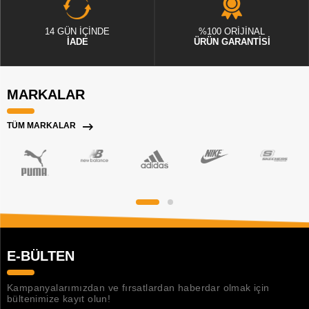
14 GÜN İÇİNDE
%100 ORİJİNAL
İADE
ÜRÜN GARANTİSİ
MARKALAR
TÜM MARKALAR
E-BÜLTEN
Kampanyalarımızdan ve fırsatlardan haberdar olmak için
bültenimize kayıt olun!