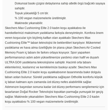
Dokunsal baskı çizgisi detaylarına sahip atletik örgü bağcıklı sayaya
sahiptir.
Topuk yüksekliği 5 cm’dir.
% 100 vegan malzemelerle üretilmiştir.
Makinede yıkanabilir.
Skechers Max Cushioning Elite 2.0 kadın koşu ayakkabısı ile
hareketlerinizi maksimum yastıklama farkıyla deneyimleyin. Konfora önem
veren koşucular için biçilmiş kaftan olan ayakkabı Skechers Max
Cushioning Elite™ taban teknolojisi ile beklentileri karşılıyor. Mükemmel
yastıklama ve hava alma özelliğiyle ön plana çıkan Skechers Air Cooled
Memory Foam iç tabanı ile farkını ortaya koyuyor. Spor yaparken
performansınızı adım adım yükseltmenize yardımcı olan hafif ve duyarlı
ULTRA GO® yastıklama teknolojisine sahiptir. Hacimli orta tabanı
eklemleriniz, kaslarınız ve kemiklerinize baskıyı azaltır. Skechers Max
Cushioning Elite 2.0 kadın koşu ayakkabısının tasarımında bakır dolgulu
taban astarı bulunur. Sürekli yastıklama sağlayan Ortholite konforlu köpük
iç taban katmanı aynı zamanda üst düzey nefes alabilirlilik sağlar.
Adımınızın başından sonuna kadar üst düzey performans sergilemeniz için
tasarlanan Doğal Rocker Teknolojisi topuktan parmağa yumuşak bir geçiş
sağlar. Makinede yıkanabilen Skechers Max Cushioning Elite 2.0 kadın
koşu ayakkabısı % 100 vegan malzemelerle üretilmiştir.