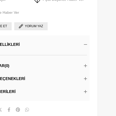
e Haber Ver
YE ET
YORUM YAZ
ELLIKLERI
AR
(0)
EÇENEKLERI
ERILERI