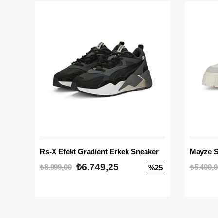
Rs-X Efekt Gradient Erkek Sneaker
₺6.749,25
₺8.999,00
₺5.400,0
%25