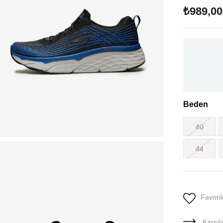
₺989,00
Beden
40
44
Favoril
Karşıla