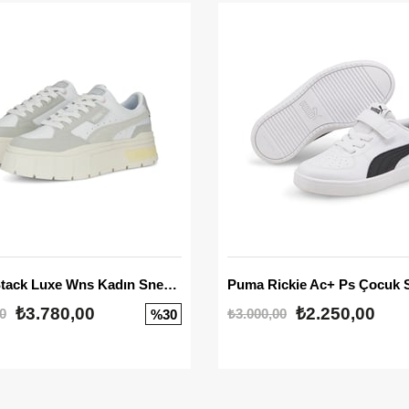
Mayze Stack Luxe Wns Kadın Sneaker
Puma Rickie Ac+ Ps Çocuk 
₺3.780,00
₺2.250,00
0
₺3.000,00
%30