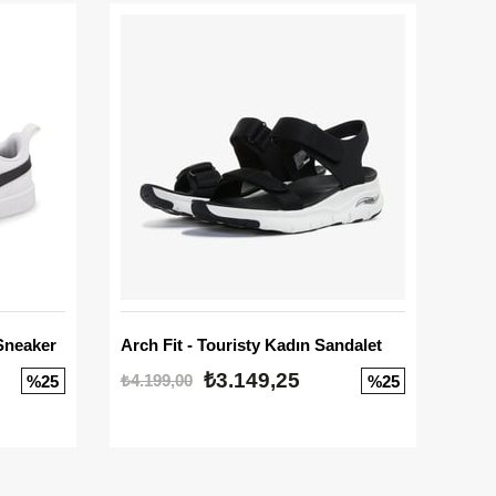
Sneaker
Arch Fit - Touristy Kadın Sandalet
Big
₺3.149,25
₺4.199,00
₺3.1
%25
%25