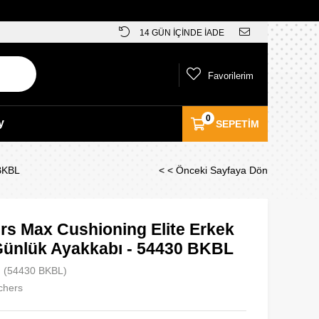
14 GÜN İÇİNDE İADE
Favorilerim
0
y
SEPETIM
 BKBL
< < Önceki Sayfaya Dön
rs Max Cushioning Elite Erkek
Günlük Ayakkabı - 54430 BKBL
(54430 BKBL)
chers