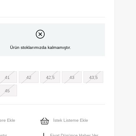
Ürün stoklarımızda kalmamıştır.
41
42
42,5
43
43,5
45
ere Ekle
İstek Listeme Ekle
ştır
Fiyat Düşünce Haber Ver