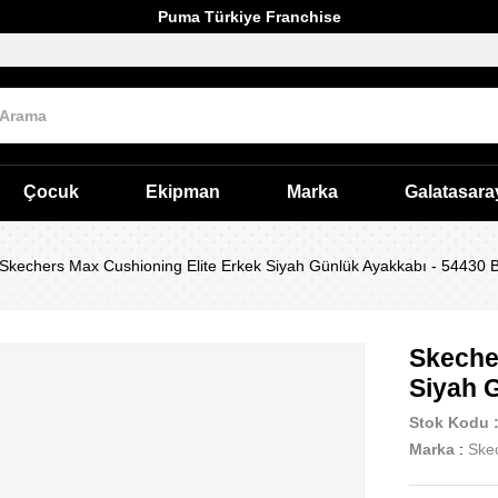
Puma Türkiye Franchise
Çocuk
Ekipman
Marka
Galatasara
Skechers Max Cushioning Elite Erkek Siyah Günlük Ayakkabı - 54430
Skeche
Siyah 
Stok Kodu
Marka
:
Ske