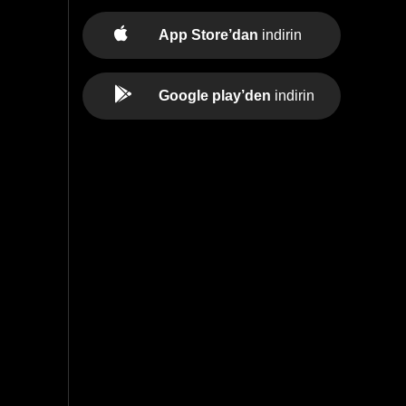
App Store’dan
indirin
Google play’den
indirin