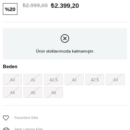
₺2.399,20
₺2.999,00
20
Ürün stoklarımızda kalmamıştır.
Beden
40
41
41,5
42
42,5
43
44
45
46
Favorilere Ekle
İstek Listeme Ekle