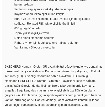
bulunmaktadır
Yer tutuşu sağlayan esnek dış tabana sahiptir
Kaymaz taban teknolojisi kullanılmıştır
Burun ve ön ayak kısmında taraklı ayaklar için geniş konfor
sağlayan Relaxed Fit® teknolojisi ile üretilmiştir
650 gr ağırlığındadır
Topuk yüksekliği 4,4 cm'dir
Nefes alabilir tasarıma sahiptir
Rahat giymek için topukta çekme halkası bulunur
Yan kısımda S logosu mevcuttur
SKECHERS Nampa - Groton SR ayakkabı üst düzey teknolojiyle donatılmış
mükemmel bir iş ayakkabısıdır. Konforlu ve güvenli bir çalışma için Elektrik
Tehlikesi (EH) Güvenliği tasarımına sahip ayakkabı EH Güvenliği
sınıfındadır. SKECHERS Nampa - Groton SR ayakkabı ile yere sağlam
basın. Yağlı yüzeyler de dahil olmak üzere ıslak zeminlerde kaymanızı
engeller. Bağcıksız, klasik tasarımı kolay giyilebilir özelliğiyle ön plana
çıkıyor. Günlük kullanıma uygun sportif ayakkabı hem güvenliğinizi hem de
konforunuzu sağlar. Air Cooled Memory Foam yastıklı ve konforlu iç tabanı
ve yumuşak kumaştan özel olarak üretilmiş olan iç astarı ile zorlu