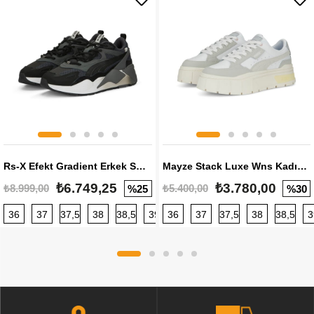
Rs-X Efekt Gradient Erkek Sneaker
Mayze Stack Luxe Wns Kadın Sneaker
₺6.749,25
₺3.780,00
₺8.999,00
₺5.400,00
%25
%30
36
37
37,5
38
38,5
39
36
40
37
40,5
37,5
41
38
42
38,5
42,5
3