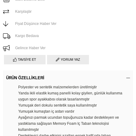
Karşılaştır
Fiyat Düşünce Haber Ver
Kargo Bedava
Gelince Haber Ver
TAVSIYE ET
YORUM YAZ
ÜRÜN ÖZELLIKLERI
Polyester ve sentetik malzemelerden üretilmiştir
Yanda ikili elastik kumaş panelli kolay giyilen, günlük kullanıma
uygun spor ayakkabısı olarak tasarlanmıştır
Yumuşak deri dokulu sentetik saya kullanılmıştır
Yumuşak kumaştan iç astarı vardır
Ayağınızı parmak ucundan topuğunuza kadar destekleyen ve
yastıklama sağlayan Memory Foam Iç Taban teknolojisi
kullanılmıştır
Destekleyici darbe etkisini azaltan esnek hafif orta taban