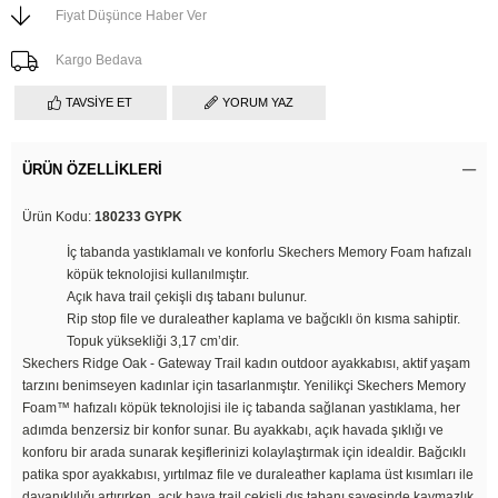
Fiyat Düşünce Haber Ver
Kargo Bedava
TAVSIYE ET
YORUM YAZ
ÜRÜN ÖZELLIKLERI
Ürün Kodu:
180233 GYPK
İç tabanda yastıklamalı ve konforlu Skechers Memory Foam hafızalı
köpük teknolojisi kullanılmıştır.
Açık hava trail çekişli dış tabanı bulunur.
Rip stop file ve duraleather kaplama ve bağcıklı ön kısma sahiptir.
Topuk yüksekliği 3,17 cm’dir.
Skechers Ridge Oak - Gateway Trail kadın outdoor ayakkabısı, aktif yaşam
tarzını benimseyen kadınlar için tasarlanmıştır. Yenilikçi Skechers Memory
Foam™ hafızalı köpük teknolojisi ile iç tabanda sağlanan yastıklama, her
adımda benzersiz bir konfor sunar. Bu ayakkabı, açık havada şıklığı ve
konforu bir arada sunarak keşiflerinizi kolaylaştırmak için idealdir. Bağcıklı
patika spor ayakkabısı, yırtılmaz file ve duraleather kaplama üst kısımları ile
dayanıklılığı artırırken, açık hava trail çekişli dış tabanı sayesinde kaymazlık