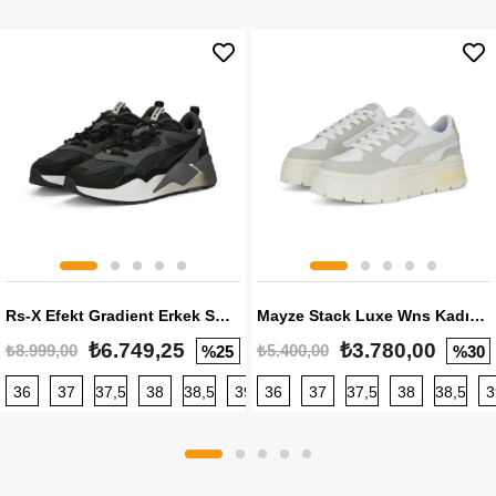
Rs-X Efekt Gradient Erkek Sneaker
Mayze Stack Luxe Wns Kadın Sneaker
₺6.749,25
₺3.780,00
₺8.999,00
₺5.400,00
%25
%30
36
37
37,5
38
38,5
39
36
40
37
40,5
37,5
41
38
42
38,5
42,5
3