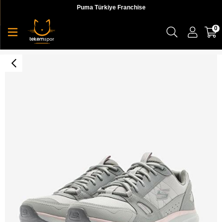
Puma Türkiye Franchise
0
Skechers Ridge Oak-Gateway Trail Kadın Sneaker