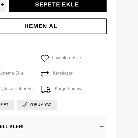
k
Favorilere Ekle
Listeme Ekle
Karşılaştır
Düşünce Haber Ver
Kargo Bedava
YE ET
YORUM YAZ
ELLIKLERI