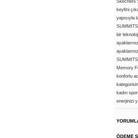
Skechers S
keyfini çık
yapısıyla 
SUMMITS k
bir teknolo
ayaklarını
ayaklarını
SUMMITS k
Memory Foa
konforlu a
kategoris
kadın spor 
enerjinizi 
YORUML
ÖDEME S