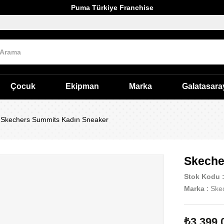
Puma Türkiye Franchise
Çocuk
Ekipman
Marka
Galatasara
Skechers Summits Kadın Sneaker
Skeche
Stok Kodu
Marka
:
Ske
₺3.399,