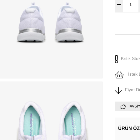
Kritik Sto
İstek 
Fiyat 
TAVSI
ÜRÜN ÖZ