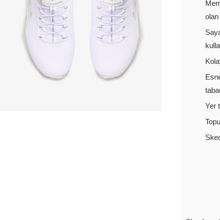
Memo
olan 
Saya
kulla
Kola
Esne
taban
Yer 
Topu
Skec