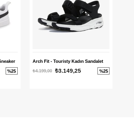
Sneaker
Arch Fit - Touristy Kadın Sandalet
Big
₺3.149,25
₺4.199,00
₺3.1
%25
%25