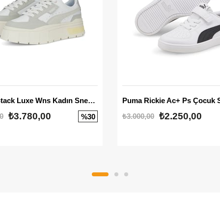
Mayze Stack Luxe Wns Kadın Sneaker
Puma Rickie Ac+ Ps Çocuk 
₺3.780,00
₺2.250,00
0
₺3.000,00
%30