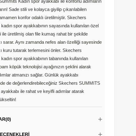
ummits Kadın spor ayakkabı ile konforlu adımların
arın! Sade stili ve kolayca giyilip çıkarılabilen
tamamen konfor odaklı üretilmiştir. Skechers
adın spor ayakkabının sayasında kullanılan özel
ji ile üretilmiş olan file kumaş rahat bir şekilde
zı sarar. Aynı zamanda nefes alan özelliği sayesinde
zı kuru tutarak terlemesini önler. Skechers
adın spor ayakkabının tabanında kullanılan
m köpük teknolojisi ayağınızın şeklini alarak
dımlar atmanızı sağlar. Günlük ayakkabı
inde de değerlendirebileceğiniz Skechers SUMMITS
ayakkabı ile rahat ve keyifli adımlar atarak
yükseltin!
AR
(0)
EÇENEKLERI