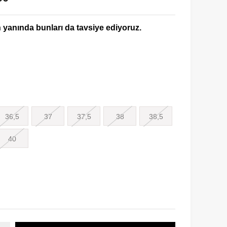
yanında bunları da tavsiye ediyoruz.
36,5
37
37,5
38
38,5
40