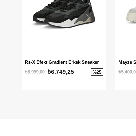
Rs-X Efekt Gradient Erkek Sneaker
₺6.749,25
₺8.999,00
₺5.400,0
%25