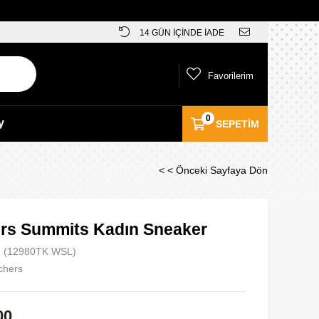
14 GÜN İÇİNDE İADE
Favorilerim
0
y
SEPETIM
< < Önceki Sayfaya Dön
rs Summits Kadın Sneaker
(12980TK WSL)
chers
00