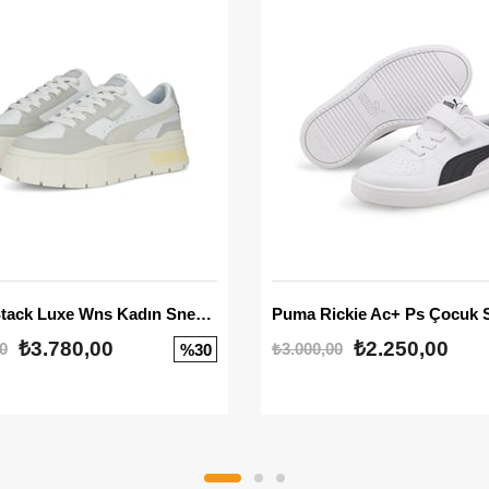
Mayze Stack Luxe Wns Kadın Sneaker
Puma Rickie Ac+ Ps Çocuk 
₺3.780,00
₺2.250,00
0
₺3.000,00
%30