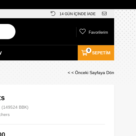
14 GÜN İÇİNDE İADE
Favorilerim
0
y
SEPETIM
< < Önceki Sayfaya Dön
ts
(149524 BBK)
chers
00