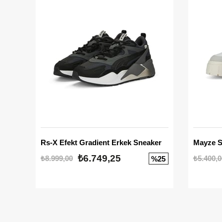
Rs-X Efekt Gradient Erkek Sneaker
₺6.749,25
₺8.999,00
₺5.400,0
%25