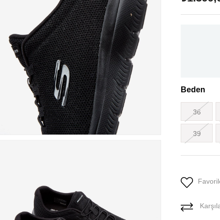
Beden
36
39
Favoril
Karşıla