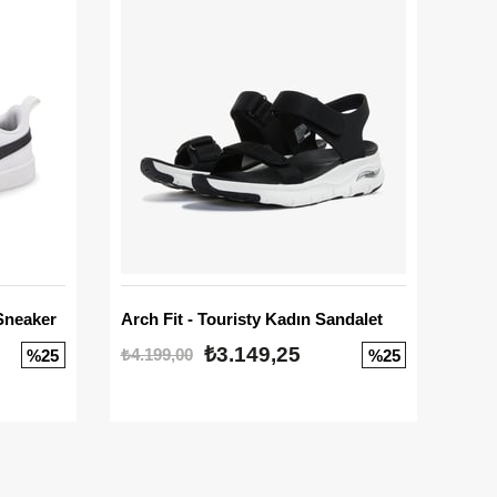
Sneaker
Arch Fit - Touristy Kadın Sandalet
Big
₺3.149,25
₺4.199,00
₺3.1
%25
%25