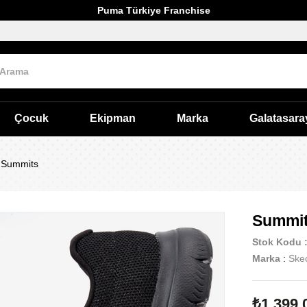
Puma Türkiye Franchise
Çocuk
Ekipman
Marka
Galatasara
Summits
Summi
Stok Kodu
Marka
:
Ske
₺1.399,