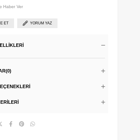
e Haber Ver
YE ET
YORUM YAZ
ELLIKLERI
AR
(0)
EÇENEKLERI
ERILERI