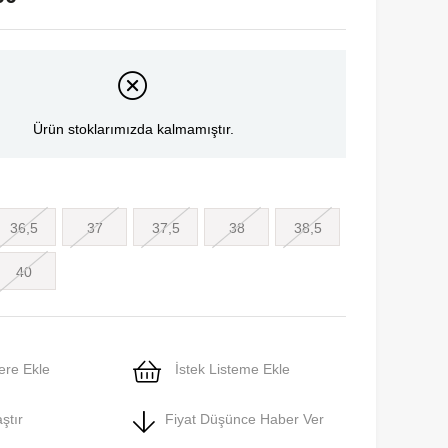
Ürün stoklarımızda kalmamıştır.
36,5
37
37,5
38
38,5
40
ere Ekle
İstek Listeme Ekle
ştır
Fiyat Düşünce Haber Ver