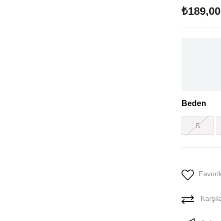
₺189,00
Beden
S
Favoril
Karşıla