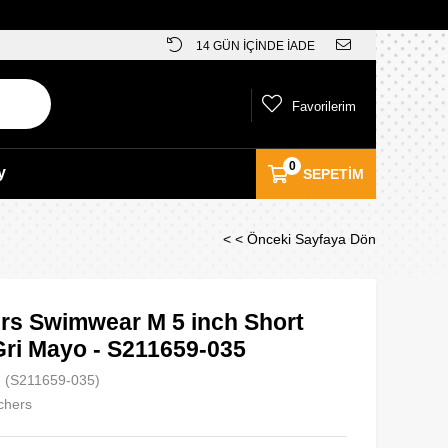
14 GÜN İÇİNDE İADE
Favorilerim
0
y
SEPETIM
< < Önceki Sayfaya Dön
rs Swimwear M 5 inch Short
Gri Mayo - S211659-035
(S211659-035)
chers