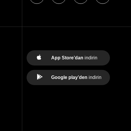
App Store’dan
indirin
Google play’den
indirin