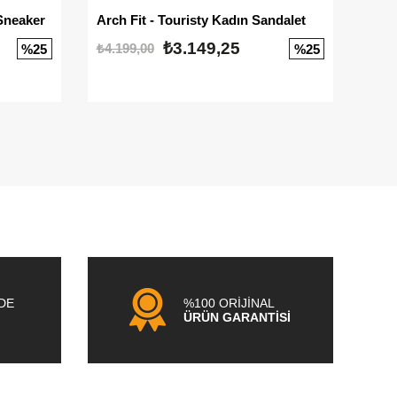
Sneaker
Arch Fit - Touristy Kadın Sandalet
Big
₺3.149,25
₺4.199,00
₺3.1
%25
%25
NDE
%100 ORİJİNAL
ÜRÜN GARANTİSİ