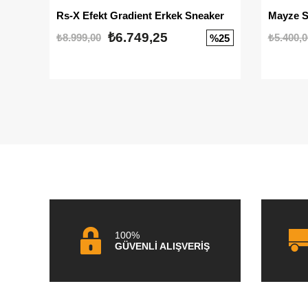
Rs-X Efekt Gradient Erkek Sneaker
₺6.749,25
₺8.999,00
₺5.400,0
%25
100%
GÜVENLİ ALIŞVERİŞ