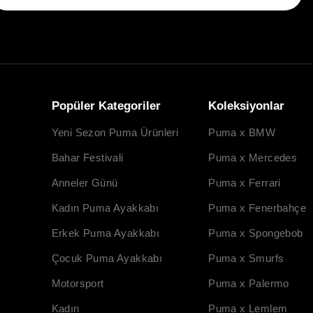
Popüler Kategoriler
Koleksiyonlar
Yeni Sezon Puma Ürünleri
Puma x BMW
Bahar Festivali
Puma x Mercedes
Anneler Günü
Puma x Ferrari
Kadın Puma Ayakkabı
Puma x Fenerbahçe
Erkek Puma Ayakkabı
Puma x Spongebob
Çocuk Puma Ayakkabı
Puma x Smurfs
Motorsport
Puma x Palermo
Kadın
Puma x Lemlem