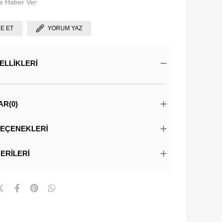
e Haber Ver
YE ET
YORUM YAZ
ELLIKLERI
AR
(0)
EÇENEKLERI
ERILERI