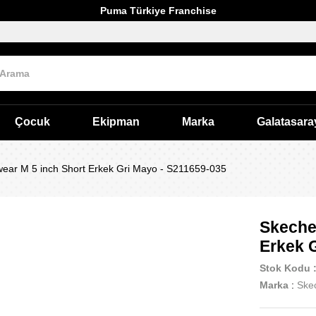
Puma Türkiye Franchise
Çocuk
Ekipman
Marka
Galatasara
ear M 5 inch Short Erkek Gri Mayo - S211659-035
Skeche
Erkek 
Stok Kodu
Marka
:
Ske