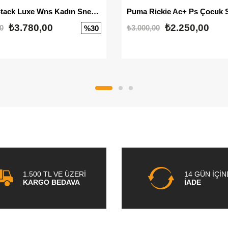
Mayze Stack Luxe Wns Kadın Sneaker
Puma Rickie Ac+ Ps Çocuk 
₺3.780,00
₺2.250,00
0
₺3.000,00
%30
1.500 TL VE ÜZERİ
14 GÜN İÇİ
KARGO BEDAVA
İADE