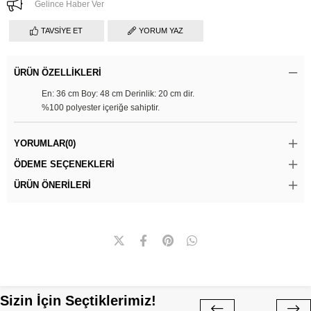
Gelince Haber Ver
TAVSIYE ET
YORUM YAZ
ÜRÜN ÖZELLIKLERI
En: 36 cm Boy: 48 cm Derinlik: 20 cm dir.
%100 polyester içeriğe sahiptir.
YORUMLAR
(0)
ÖDEME SEÇENEKLERI
ÜRÜN ÖNERILERI
Sizin İçin Seçtiklerimiz!