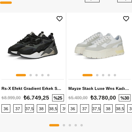
Rs-X Efekt Gradient Erkek Sneaker
Mayze Stack Luxe Wns Kadın Sneaker
₺6.749,25
₺3.780,00
₺8.999,00
₺5.400,00
%25
%30
36
37
37,5
38
38,5
39
36
40
37
40,5
37,5
41
38
42
38,5
42,5
3