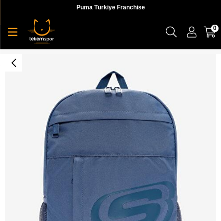
Puma Türkiye Franchise
0
Skechers U Bag Backpack Bag Unisex Sırt Çantası