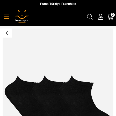
Puma Türkiye Franchise
0
U Skx Nopad Mid Cut Socks 3 Pack