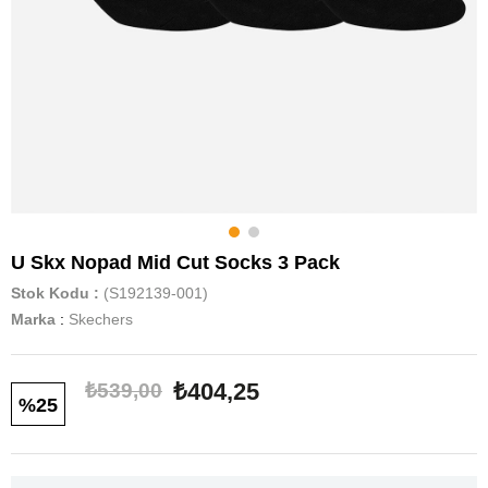
U Skx Nopad Mid Cut Socks 3 Pack
Stok Kodu
(S192139-001)
Marka
:
Skechers
₺404,25
₺539,00
25