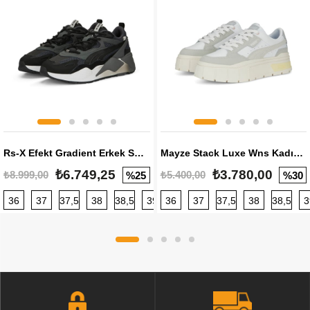
Rs-X Efekt Gradient Erkek Sneaker
Mayze Stack Luxe Wns Kadın Sneaker
₺6.749,25
₺3.780,00
₺8.999,00
₺5.400,00
%25
%30
36
37
37,5
38
38,5
39
36
40
37
40,5
37,5
41
38
42
38,5
42,5
3