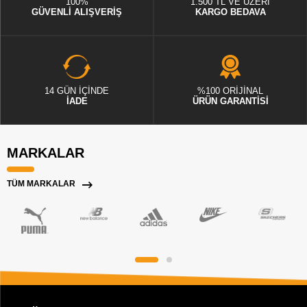
100%
1.500 TL VE ÜZERİ
GÜVENLİ ALIŞVERİŞ
KARGO BEDAVA
14 GÜN İÇİNDE
%100 ORİJİNAL
İADE
ÜRÜN GARANTİSİ
MARKALAR
TÜM MARKALAR