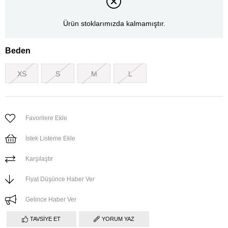
Ürün stoklarımızda kalmamıştır.
Beden
XS
S
M
L
Favorilere Ekle
İstek Listeme Ekle
Karşılaştır
Fiyat Düşünce Haber Ver
Gelince Haber Ver
TAVSIYE ET
YORUM YAZ