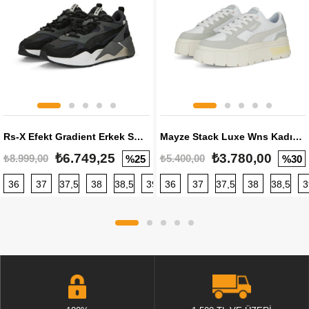
Rs-X Efekt Gradient Erkek Sneaker
Mayze Stack Luxe Wns Kadın Sneaker
₺6.749,25
₺3.780,00
₺8.999,00
₺5.400,00
%25
%30
36
37
37,5
38
38,5
39
36
40
37
40,5
37,5
41
38
42
38,5
42,5
3