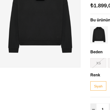
₺1.899,
Bu ürünün 
Beden
XS
Renk
Siyah