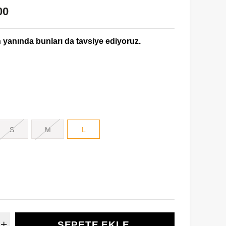
00
yanında bunları da tavsiye ediyoruz.
S
M
L