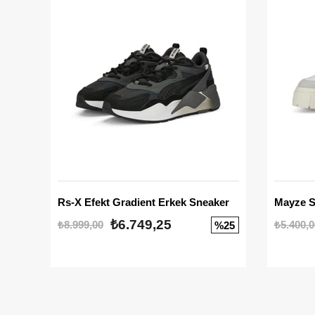
Rs-X Efekt Gradient Erkek Sneaker
₺6.749,25
₺8.999,00
₺5.400,0
%25