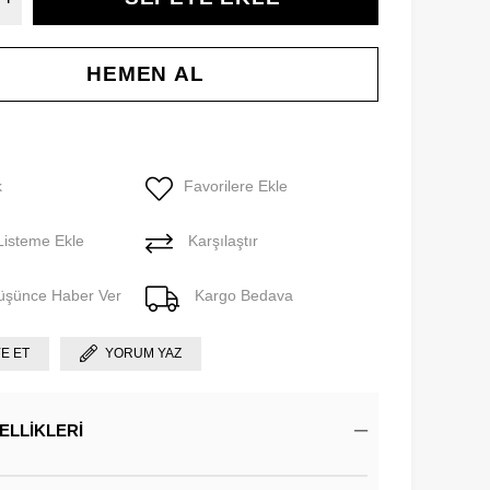
k
Favorilere Ekle
Listeme Ekle
Karşılaştır
Düşünce Haber Ver
Kargo Bedava
YE ET
YORUM YAZ
ELLIKLERI