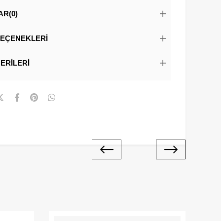
AR
(0)
EÇENEKLERI
ERILERI