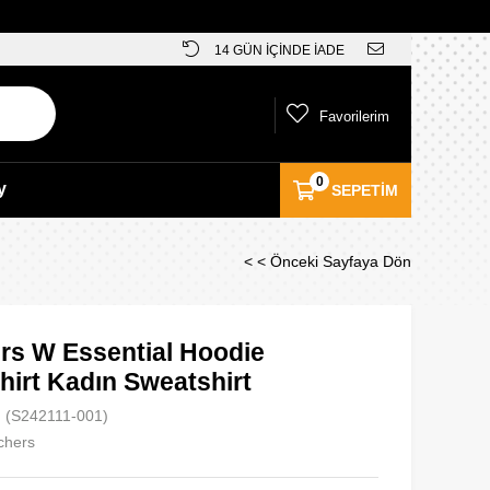
14 GÜN İÇİNDE İADE
Favorilerim
0
y
SEPETIM
< < Önceki Sayfaya Dön
rs W Essential Hoodie
hirt Kadın Sweatshirt
(S242111-001)
chers