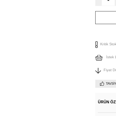
Kritik Sto
İstek 
Fiyat 
TAVSI
ÜRÜN ÖZ