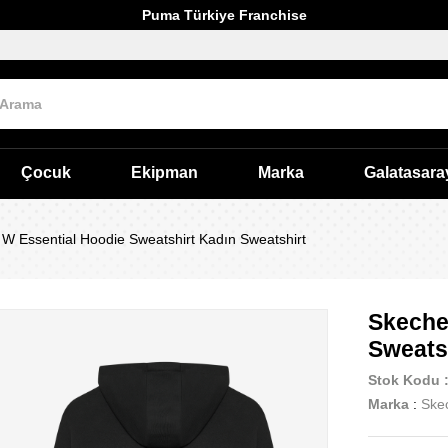
Puma Türkiye Franchise
Çocuk
Ekipman
Marka
Galatasara
W Essential Hoodie Sweatshirt Kadın Sweatshirt
Skeche
Sweats
Stok Kodu
Marka
:
Ske