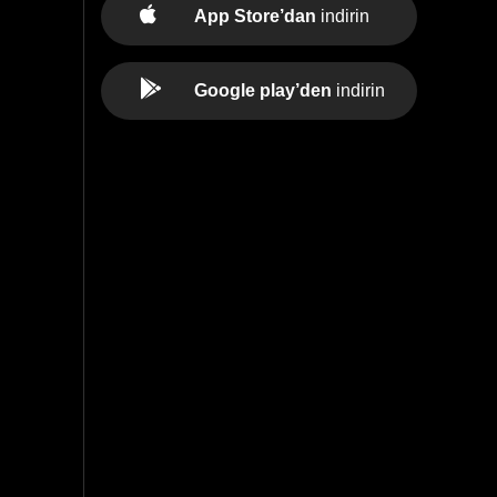
App Store’dan
indirin
Google play’den
indirin