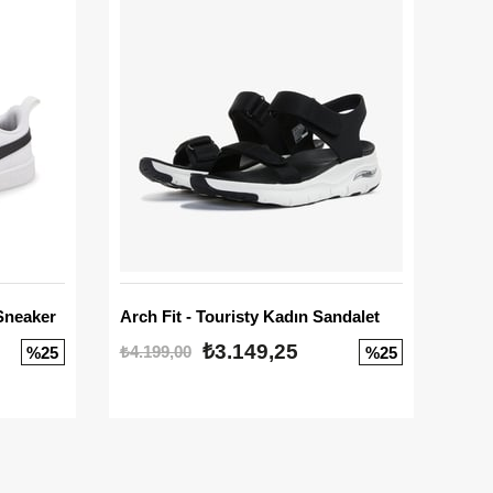
Sneaker
Arch Fit - Touristy Kadın Sandalet
Big
₺3.149,25
₺4.199,00
₺3.1
%25
%25