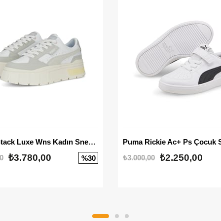
Mayze Stack Luxe Wns Kadın Sneaker
Puma Rickie Ac+ Ps Çocuk 
₺3.780,00
₺2.250,00
0
₺3.000,00
%30