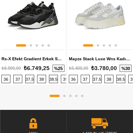
Rs-X Efekt Gradient Erkek Sneaker
Mayze Stack Luxe Wns Kadın Sneaker
₺6.749,25
₺3.780,00
₺8.999,00
₺5.400,00
%25
%30
36
37
37,5
38
38,5
39
36
40
37
40,5
37,5
41
38
42
38,5
42,5
3