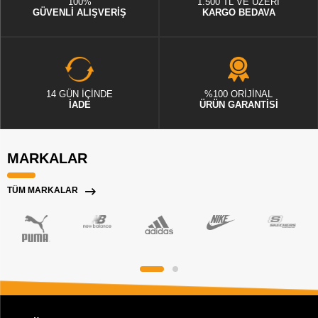
100%
1.500 TL VE ÜZERİ
GÜVENLİ ALIŞVERİŞ
KARGO BEDAVA
14 GÜN İÇİNDE
%100 ORİJİNAL
İADE
ÜRÜN GARANTİSİ
MARKALAR
TÜM MARKALAR