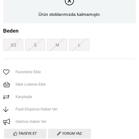
Ürün stoklarımızda kalmamıştır.
Beden
XS
S
M
L
Favorilere Ekle
İstek Listeme Ekle
Karşılaştır
Fiyat Düşünce Haber Ver
Gelince Haber Ver
TAVSIYE ET
YORUM YAZ