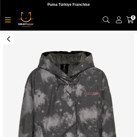
Puma Türkiye Franchise
0
Skechers W Outerwear Padded Jacket Kadın Mont