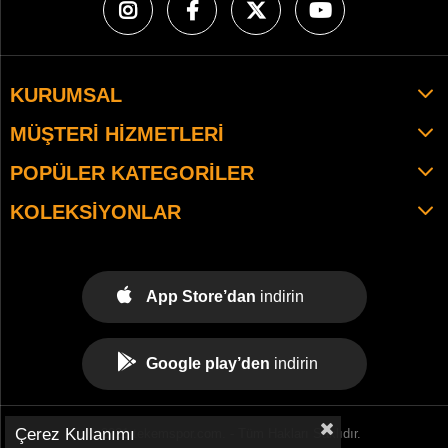
KURUMSAL
MÜŞTERI HIZMETLERI
POPÜLER KATEGORILER
KOLEKSIYONLAR
App Store’dan
indirin
Google play’den
indirin
Çerez Kullanımı
© 2021 tekemspor.com. - Tüm Hakları Saklıdır.