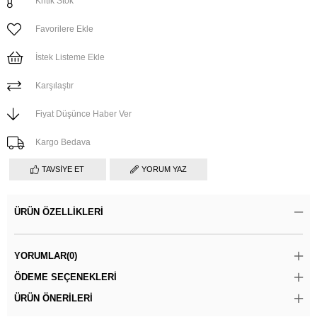
Kritik Stok
Favorilere Ekle
İstek Listeme Ekle
Karşılaştır
Fiyat Düşünce Haber Ver
Kargo Bedava
TAVSIYE ET
YORUM YAZ
ÜRÜN ÖZELLIKLERI
YORUMLAR
(0)
ÖDEME SEÇENEKLERI
ÜRÜN ÖNERILERI