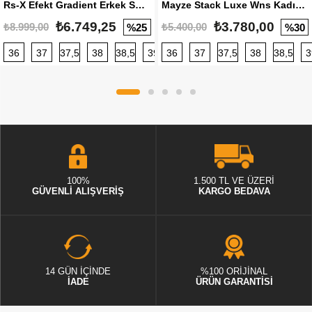
Rs-X Efekt Gradient Erkek Sneaker
Mayze Stack Luxe Wns Kadın Sneaker
₺6.749,25
₺3.780,00
₺8.999,00
₺5.400,00
%25
%30
36
37
37,5
38
38,5
39
36
40
37
40,5
37,5
41
38
42
38,5
42,5
3
100%
1.500 TL VE ÜZERİ
GÜVENLİ ALIŞVERİŞ
KARGO BEDAVA
14 GÜN İÇİNDE
%100 ORİJİNAL
İADE
ÜRÜN GARANTİSİ