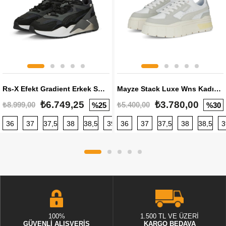
Rs-X Efekt Gradient Erkek Sneaker
Mayze Stack Luxe Wns Kadın Sneaker
₺6.749,25
₺3.780,00
₺8.999,00
₺5.400,00
%25
%30
36
37
37,5
38
38,5
39
36
40
37
40,5
37,5
41
38
42
38,5
42,5
3
100%
1.500 TL VE ÜZERİ
GÜVENLİ ALIŞVERİŞ
KARGO BEDAVA