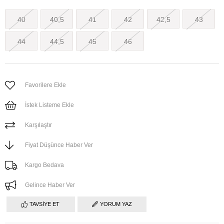
40
40,5
41
42
42,5
43
44
44,5
45
46
Favorilere Ekle
İstek Listeme Ekle
Karşılaştır
Fiyat Düşünce Haber Ver
Kargo Bedava
Gelince Haber Ver
TAVSIYE ET
YORUM YAZ