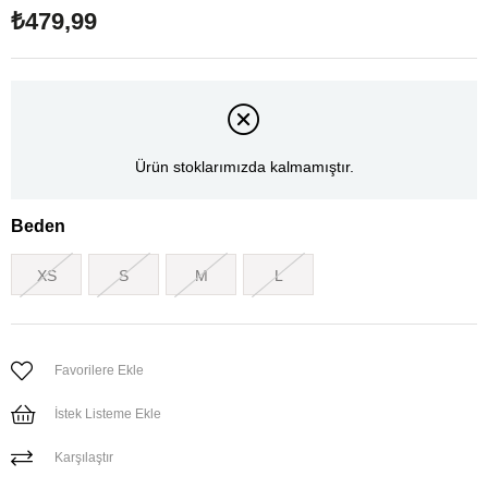
₺479,99
Ürün stoklarımızda kalmamıştır.
Beden
XS
S
M
L
Favorilere Ekle
İstek Listeme Ekle
Karşılaştır