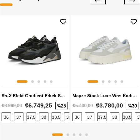
Rs-X Efekt Gradient Erkek Sneaker
Mayze Stack Luxe Wns Kadın Sneaker
₺6.749,25
₺3.780,00
₺8.999,00
₺5.400,00
%25
%30
36
37
37,5
38
38,5
39
36
40
37
40,5
37,5
41
38
42
38,5
42,5
3