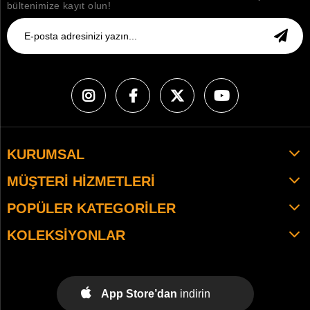
bültenimize kayıt olun!
KURUMSAL
MÜŞTERI HIZMETLERI
POPÜLER KATEGORILER
KOLEKSIYONLAR
App Store’dan
indirin