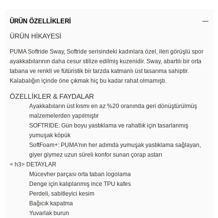
ÜRÜN ÖZELLIKLERI
ÜRÜN HİKAYESİ
PUMA Softride Sway, Softride serisindeki kadınlara özel, ileri görüşlü spor
ayakkabılarının daha cesur stilize edilmiş kuzenidir. Sway, abartılı bir orta
tabana ve renkli ve fütüristik bir tarzda katmanlı üst tasarıma sahiptir.
Kalabalığın içinde öne çıkmak hiç bu kadar rahat olmamıştı.
ÖZELLİKLER & FAYDALAR
Ayakkabıların üst kısmı en az %20 oranında geri dönüştürülmüş
malzemelerden yapılmıştır
SOFTRIDE: Gün boyu yastıklama ve rahatlık için tasarlanmış
yumuşak köpük
SoftFoam+: PUMA'nın her adımda yumuşak yastıklama sağlayan,
giyer giymez uzun süreli konfor sunan çorap astarı
< h3> DETAYLAR
Mücevher parçası orta taban logolama
Denge için kalıplanmış ince TPU kafes
Perdeli, sabitleyici kesim
Bağıcık kapatma
Yuvarlak burun