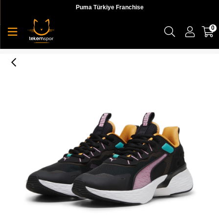
Puma Türkiye Franchise
0
Softride Sway Kadın Koşu Ayakkabısı