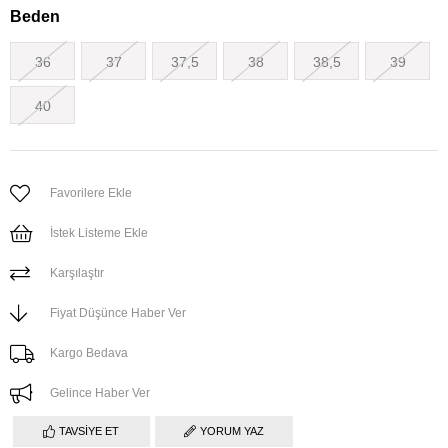
Beden
36
37
37,5
38
38,5
39
40
Favorilere Ekle
İstek Listeme Ekle
Karşılaştır
Fiyat Düşünce Haber Ver
Kargo Bedava
Gelince Haber Ver
TAVSIYE ET
YORUM YAZ