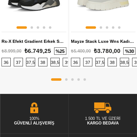
Rs-X Efekt Gradient Erkek Sneaker
Mayze Stack Luxe Wns Kadın Sneaker
₺6.749,25
₺3.780,00
₺8.999,00
₺5.400,00
%25
%30
36
37
37,5
38
38,5
39
36
40
37
40,5
37,5
41
38
42
38,5
42,5
3
100%
1.500 TL VE ÜZERİ
GÜVENLİ ALIŞVERİŞ
KARGO BEDAVA